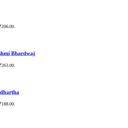
 ₹206.00.
shmi Bhardwaj
 ₹263.00.
ddhartha
 ₹188.00.