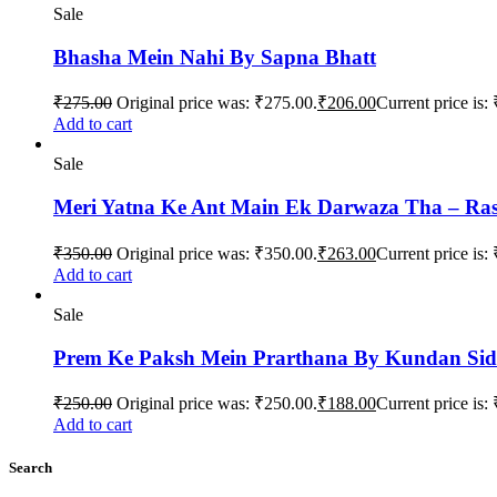
Sale
Bhasha Mein Nahi By Sapna Bhatt
₹
275.00
Original price was: ₹275.00.
₹
206.00
Current price is:
Add to cart
Sale
Meri Yatna Ke Ant Main Ek Darwaza Tha – Ra
₹
350.00
Original price was: ₹350.00.
₹
263.00
Current price is:
Add to cart
Sale
Prem Ke Paksh Mein Prarthana By Kundan Si
₹
250.00
Original price was: ₹250.00.
₹
188.00
Current price is:
Add to cart
Search