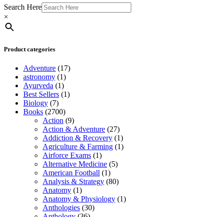
Search Here
×
Product categories
Adventure
(17)
astronomy
(1)
Ayurveda
(1)
Best Sellers
(1)
Biology
(7)
Books
(2700)
Action
(9)
Action & Adventure
(27)
Addiction & Recovery
(1)
Agriculture & Farming
(1)
Airforce Exams
(1)
Alternative Medicine
(5)
American Football
(1)
Analysis & Strategy
(80)
Anatomy
(1)
Anatomy & Physiology
(1)
Anthologies
(30)
Anthology
(36)