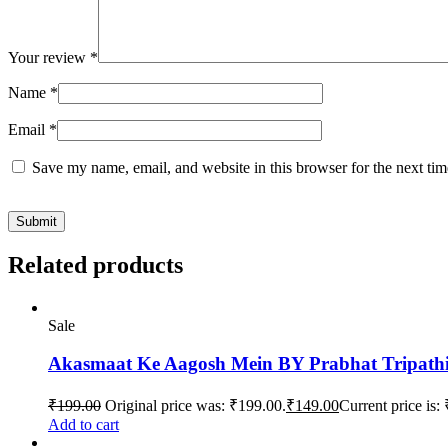
Your review
*
Name
*
Email
*
Save my name, email, and website in this browser for the next ti
Related products
Sale
Akasmaat Ke Aagosh Mein BY Prabhat Tripath
₹
199.00
Original price was: ₹199.00.
₹
149.00
Current price is:
Add to cart