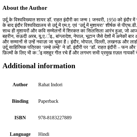
About the Author
उर्दू के विश्वविख्यात शायर डॉ. राहत इंदौरी का जन्म 1 जनवरी, 1950 को इंदौर में
के बाद इंदौर विश्वविद्यालय से उर्दू में एम.ए. एवं ‘उर्दू में मुशायरा’ शीर्षक से 
साथ ही मुशायरों और कवि सम्मेलनों में शिरकत का सिलसिला आरंभ हुआ, जो आज तक 
बहरीन, सऊदी अरब, यू.ए.र्इ., बांग्लादेश, नेपाल, भूटान जैसे देशों में अनेकों ब
और सम्मानों से उन्हें नवाज़ा जा चुका है। इंदौर, भोपाल, दिल्ली, लखनऊ और लाहौर वि
उर्दू साहित्यिक पत्रिका ‘लम्हे लम्हे’ ने डॉ. इंदौरी पर ‘डॉ. राहत इंदौरी –
फ़िल्मों के लिए भी कर्इ मशहूर गीत रचे हैं और लगभग सभी प्रमुख ग़ज़ल गायको
Additional information
Author
Rahat Indori
Binding
Paperback
ISBN
978-8183227889
Language
Hindi