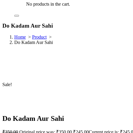
No products in the cart.
Do Kadam Aur Sahi
Home
>
Product
>
Do Kadam Aur Sahi
Sale!
Do Kadam Aur Sahi
₹
350.00
Original price was: ₹350.00.
₹
245.00
Current price is: ₹245.