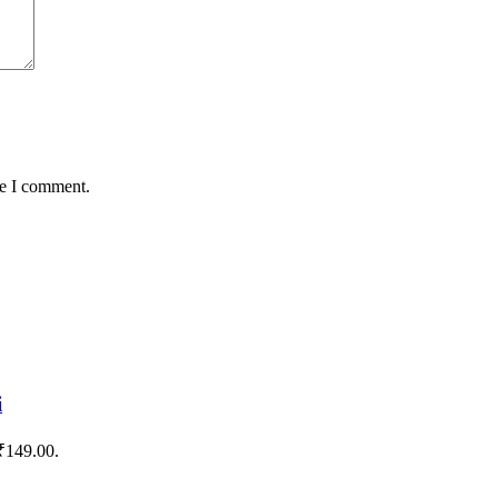
me I comment.
i
 ₹149.00.