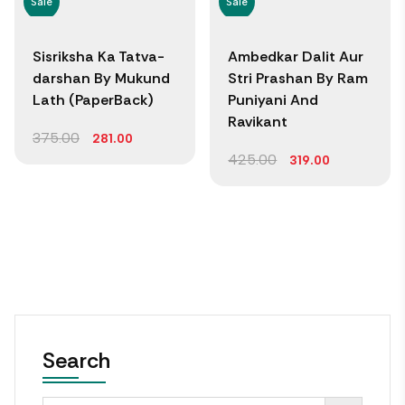
Sale
Sale
Sisriksha Ka Tatva-
Ambedkar Dalit Aur
darshan By Mukund
Stri Prashan By Ram
Lath (PaperBack)
Puniyani And
Ravikant
375.00
281.00
425.00
319.00
Search