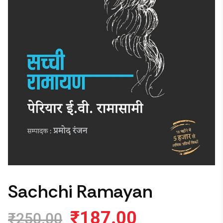
Sachchi Ramayan
₹
187.00
₹
250.00