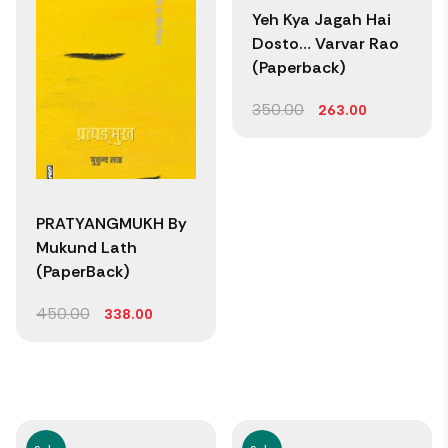
Yeh Kya Jagah Hai
Dosto… Varvar Rao
(Paperback)
350.00
263.00
PRATYANGMUKH By
Mukund Lath
(PaperBack)
450.00
338.00