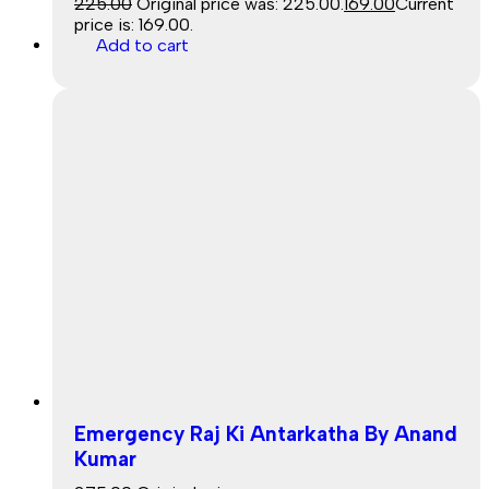
225.00
Original price was: ₹225.00.
169.00
Current
price is: ₹169.00.
Sale
Add to cart
Sale
Emergency Raj Ki Antarkatha By Anand
Kumar