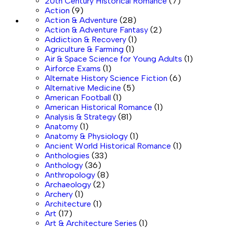
20th Century Historical Romance
(7)
Action
(9)
Action & Adventure
(28)
Sale
Action & Adventure Fantasy
(2)
Addiction & Recovery
(1)
Agriculture & Farming
(1)
Air & Space Science for Young Adults
(1)
Airforce Exams
(1)
Alternate History Science Fiction
(6)
Alternative Medicine
(5)
American Football
(1)
American Historical Romance
(1)
Analysis & Strategy
(81)
Anatomy
(1)
Anatomy & Physiology
(1)
Ancient World Historical Romance
(1)
Anthologies
(33)
Anthology
(36)
Anthropology
(8)
Archaeology
(2)
Archery
(1)
Architecture
(1)
Art
(17)
Art & Architecture Series
(1)