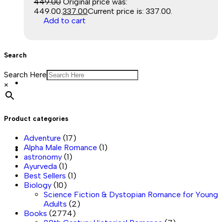
449.00
Original price was:
₹449.00.
337.00
Current price is: ₹337.00.
Add to cart
Search
Search Here
Sale
×
Product categories
Adventure
(17)
Alpha Male Romance
(1)
Sale
astronomy
(1)
Ayurveda
(1)
Best Sellers
(1)
Biology
(10)
Science Fiction & Dystopian Romance for Young
Adults
(2)
Books
(2774)