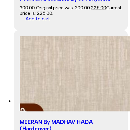
300.00
Original price was: ₹300.00.
225.00
Current
price is: ₹225.00.
Add to cart
Sale
MEERAN By MADHAV HADA
(Hardcover)