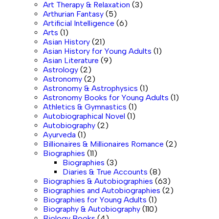
Art Therapy & Relaxation
(3)
Arthurian Fantasy
(5)
Artificial Intelligence
(6)
Arts
(1)
Asian History
(21)
Asian History for Young Adults
(1)
Asian Literature
(9)
Astrology
(2)
Astronomy
(2)
Astronomy & Astrophysics
(1)
Astronomy Books for Young Adults
(1)
Athletics & Gymnastics
(1)
Autobiographical Novel
(1)
Autobiography
(2)
Ayurveda
(1)
Billionaires & Millionaires Romance
(2)
Biographies
(11)
Biographies
(3)
Diaries & True Accounts
(8)
Biographies & Autobiographies
(63)
Biographies and Autobiographies
(2)
Biographies for Young Adults
(1)
Biography & Autobiography
(110)
Biology Books
(4)