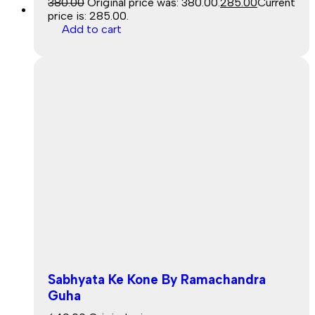
380.00
Original price was: ₹380.00.
285.00
Current
Sale
price is: ₹285.00.
Add to cart
Sabhyata Ke Kone By Ramachandra
Guha