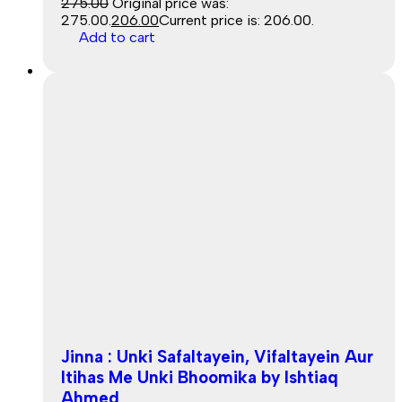
275.00
Original price was:
₹275.00.
206.00
Current price is: ₹206.00.
Add to cart
Sale
Jinna : Unki Safaltayein, Vifaltayein Aur
Itihas Me Unki Bhoomika by Ishtiaq
Ahmed