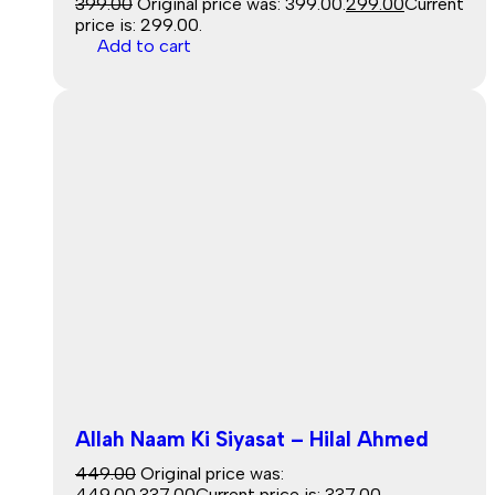
399.00
Original price was: ₹399.00.
299.00
Current
price is: ₹299.00.
Add to cart
Allah Naam Ki Siyasat – Hilal Ahmed
449.00
Original price was:
₹449.00.
337.00
Current price is: ₹337.00.