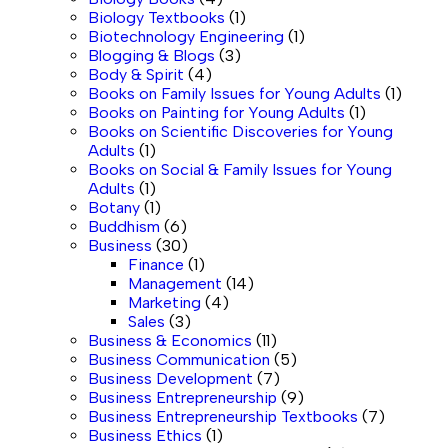
Biology Textbooks
(1)
Biotechnology Engineering
(1)
Blogging & Blogs
(3)
Body & Spirit
(4)
Books on Family Issues for Young Adults
(1)
Books on Painting for Young Adults
(1)
Books on Scientific Discoveries for Young
Adults
(1)
Books on Social & Family Issues for Young
Adults
(1)
Botany
(1)
Buddhism
(6)
Business
(30)
Finance
(1)
Management
(14)
Marketing
(4)
Sales
(3)
Business & Economics
(11)
Business Communication
(5)
Business Development
(7)
Business Entrepreneurship
(9)
Business Entrepreneurship Textbooks
(7)
Business Ethics
(1)