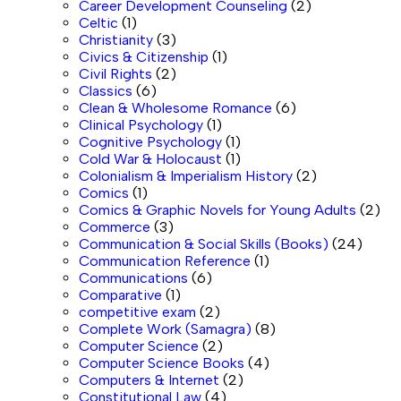
Career Development Counseling
(2)
Celtic
(1)
Christianity
(3)
Civics & Citizenship
(1)
Civil Rights
(2)
Classics
(6)
Clean & Wholesome Romance
(6)
Clinical Psychology
(1)
Cognitive Psychology
(1)
Cold War & Holocaust
(1)
Colonialism & Imperialism History
(2)
Comics
(1)
Comics & Graphic Novels for Young Adults
(2)
Commerce
(3)
Communication & Social Skills (Books)
(24)
Communication Reference
(1)
Communications
(6)
Comparative
(1)
competitive exam
(2)
Complete Work (Samagra)
(8)
Computer Science
(2)
Computer Science Books
(4)
Computers & Internet
(2)
Constitutional Law
(4)