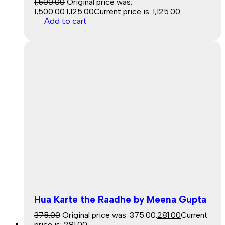
1,500.00
Original price was:
₹1,500.00.
1,125.00
Current price is: ₹1,125.00.
Add to cart
Hua Karte the Raadhe by Meena Gupta
375.00
Original price was: ₹375.00.
281.00
Current
Sale
price is: ₹281.00.