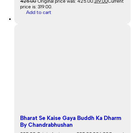
425.00
Original price was: ₹425.00.
319.00
Current
price is: ₹319.00.
Add to cart
Sale
Bharat Se Kaise Gaya Buddh Ka Dharm
By Chandrabhushan