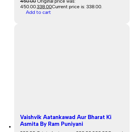
450.00
Original price was:
₹450.00.
338.00
Current price is: ₹338.00.
Add to cart
Vaishvik Aatankawad Aur Bharat Ki
Asmita By Ram Puniyani
Sale