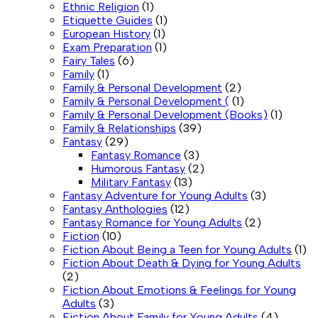
Ethnic Religion
(1)
Etiquette Guides
(1)
European History
(1)
Exam Preparation
(1)
Fairy Tales
(6)
Family
(1)
Family & Personal Development
(2)
Family & Personal Development (
(1)
Family & Personal Development (Books)
(1)
Family & Relationships
(39)
Fantasy
(29)
Fantasy Romance
(3)
Humorous Fantasy
(2)
Military Fantasy
(13)
Fantasy Adventure for Young Adults
(3)
Fantasy Anthologies
(12)
Fantasy Romance for Young Adults
(2)
Fiction
(10)
Fiction About Being a Teen for Young Adults
(1)
Fiction About Death & Dying for Young Adults
(2)
Fiction About Emotions & Feelings for Young
Adults
(3)
Fiction About Family for Young Adults
(4)