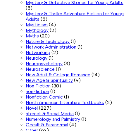
Mystery & Detective Stories for Young Adults
(5)
Mystery & Thriller Adventure Fiction for Young
Adults
(5)
Mysticism
(4)
Mythology
(2)
Myths
(20)
Nature & Technology
(1)
Network Administration
(1)
Networking
(2)
Neurology
(1)
Neuropsychology
(3)
Neuroscience
(1)
New Adult & College Romance
(14)
New Age & Spirituality
(9)
Non Fiction
(30)
non-fiction
(1)
Nonfiction Comic
(1)
North American Literature Textbooks
(2)
Novel
(227)
nternet & Social Media
(1)
Numerology and Palmistry
(1)
Occult & Paranormal
(4)
Other
(62)