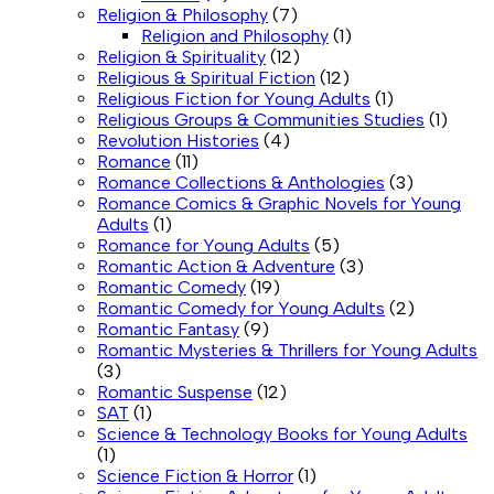
Religion & Philosophy
(7)
Religion and Philosophy
(1)
Religion & Spirituality
(12)
Religious & Spiritual Fiction
(12)
Religious Fiction for Young Adults
(1)
Religious Groups & Communities Studies
(1)
Revolution Histories
(4)
Romance
(11)
Romance Collections & Anthologies
(3)
Romance Comics & Graphic Novels for Young
Adults
(1)
Romance for Young Adults
(5)
Romantic Action & Adventure
(3)
Romantic Comedy
(19)
Romantic Comedy for Young Adults
(2)
Romantic Fantasy
(9)
Romantic Mysteries & Thrillers for Young Adults
(3)
Romantic Suspense
(12)
SAT
(1)
Science & Technology Books for Young Adults
(1)
Science Fiction & Horror
(1)