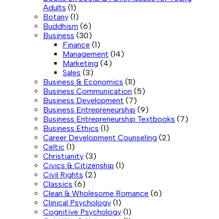
Adults
(1)
Botany
(1)
Buddhism
(6)
Business
(30)
Finance
(1)
Management
(14)
Marketing
(4)
Sales
(3)
Business & Economics
(11)
Business Communication
(5)
Business Development
(7)
Business Entrepreneurship
(9)
Business Entrepreneurship Textbooks
(7)
Business Ethics
(1)
Career Development Counseling
(2)
Celtic
(1)
Christianity
(3)
Civics & Citizenship
(1)
Civil Rights
(2)
Classics
(6)
Clean & Wholesome Romance
(6)
Clinical Psychology
(1)
Cognitive Psychology
(1)