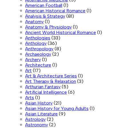
American Football
(1)
American Historical Romance
(1)
Analysis & Strategy
(81)
Anatomy
(1)
Anatomy & Physiology
(1)
Ancient World Historical Romance
(1)
Anthologies
(33)
Anthology
(36)
Anthropology
(8)
Archaeology
(2)
Archery
(1)
Architecture
(1)
Art
(17)
Art & Architecture Series
(1)
Art Therapy & Relaxation
(3)
Arthurian Fantasy
(5)
Artificial Intelligence
(6)
Arts
(1)
Asian History
(21)
Asian History for Young Adults
(1)
Asian Literature
(9)
Astrology
(2)
Astronomy
(2)