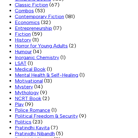
Classic Fiction
(67)
Combos
(53)
Contemporary Fiction
(181)
Economics
(32)
Entrepreneurship
(17)
Fiction
(59)
History
(11)
Horror for Young Adults
(2)
Humour
(14)
Inorganic Chemistry
(1)
LSAT
(1)
Medical Book
(1)
Mental Health & Self-Healing
(1)
Motivational
(13)
Mystery
(14)
Mythology
(9)
NCRT Book
(2)
Play
(19)
Police Romance
(1)
Political Freedom & Security
(9)
Politics
(23)
Pratindhi Kavita
(7)
Pratinidhi Nibandh
(5)