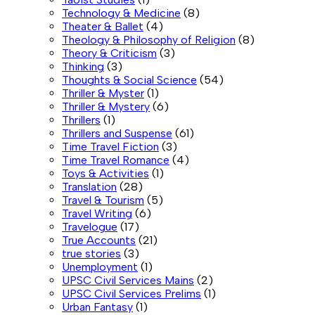
Technology & Medicine
(8)
Theater & Ballet
(4)
Theology & Philosophy of Religion
(8)
Theory & Criticism
(3)
Thinking
(3)
Thoughts & Social Science
(54)
Thriller & Myster
(1)
Thriller & Mystery
(6)
Thrillers
(1)
Thrillers and Suspense
(61)
Time Travel Fiction
(3)
Time Travel Romance
(4)
Toys & Activities
(1)
Translation
(28)
Travel & Tourism
(5)
Travel Writing
(6)
Travelogue
(17)
True Accounts
(21)
true stories
(3)
Unemployment
(1)
UPSC Civil Services Mains
(2)
UPSC Civil Services Prelims
(1)
Urban Fantasy
(1)