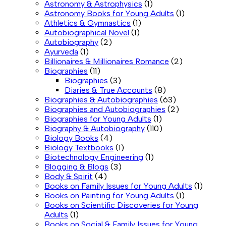
Astronomy & Astrophysics
(1)
Astronomy Books for Young Adults
(1)
Athletics & Gymnastics
(1)
Autobiographical Novel
(1)
Autobiography
(2)
Ayurveda
(1)
Billionaires & Millionaires Romance
(2)
Biographies
(11)
Biographies
(3)
Diaries & True Accounts
(8)
Biographies & Autobiographies
(63)
Biographies and Autobiographies
(2)
Biographies for Young Adults
(1)
Biography & Autobiography
(110)
Biology Books
(4)
Biology Textbooks
(1)
Biotechnology Engineering
(1)
Blogging & Blogs
(3)
Body & Spirit
(4)
Books on Family Issues for Young Adults
(1)
Books on Painting for Young Adults
(1)
Books on Scientific Discoveries for Young
Adults
(1)
Books on Social & Family Issues for Young