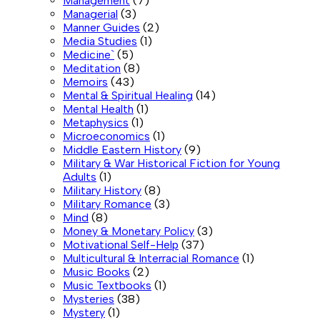
Management
(7)
Managerial
(3)
Manner Guides
(2)
Media Studies
(1)
Medicine`
(5)
Meditation
(8)
Memoirs
(43)
Mental & Spiritual Healing
(14)
Mental Health
(1)
Metaphysics
(1)
Microeconomics
(1)
Middle Eastern History
(9)
Military & War Historical Fiction for Young
Adults
(1)
Military History
(8)
Military Romance
(3)
Mind
(8)
Money & Monetary Policy
(3)
Motivational Self-Help
(37)
Multicultural & Interracial Romance
(1)
Music Books
(2)
Music Textbooks
(1)
Mysteries
(38)
Mystery
(1)