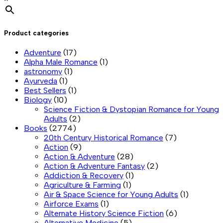
Product categories
Adventure
(17)
Alpha Male Romance
(1)
astronomy
(1)
Ayurveda
(1)
Best Sellers
(1)
Biology
(10)
Science Fiction & Dystopian Romance for Young
Adults
(2)
Books
(2774)
20th Century Historical Romance
(7)
Action
(9)
Action & Adventure
(28)
Action & Adventure Fantasy
(2)
Addiction & Recovery
(1)
Agriculture & Farming
(1)
Air & Space Science for Young Adults
(1)
Airforce Exams
(1)
Alternate History Science Fiction
(6)
Alternative Medicine
(5)