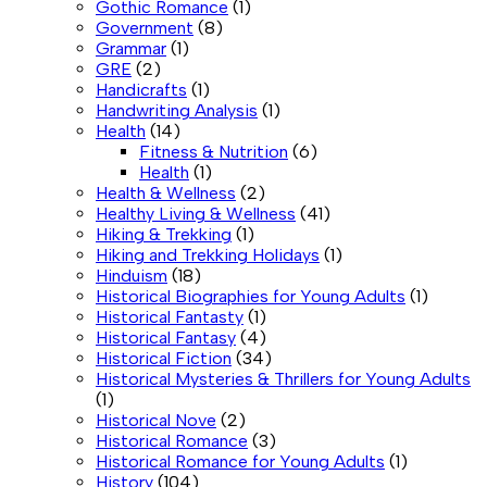
Gothic Romance
(1)
Government
(8)
Grammar
(1)
GRE
(2)
Handicrafts
(1)
Handwriting Analysis
(1)
Health
(14)
Fitness & Nutrition
(6)
Health
(1)
Health & Wellness
(2)
Healthy Living & Wellness
(41)
Hiking & Trekking
(1)
Hiking and Trekking Holidays
(1)
Hinduism
(18)
Historical Biographies for Young Adults
(1)
Historical Fantasty
(1)
Historical Fantasy
(4)
Historical Fiction
(34)
Historical Mysteries & Thrillers for Young Adults
(1)
Historical Nove
(2)
Historical Romance
(3)
Historical Romance for Young Adults
(1)
History
(104)