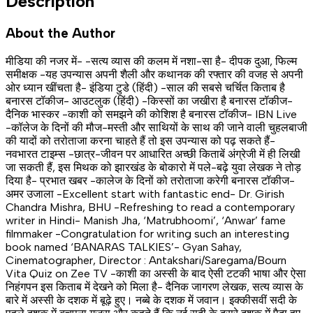
Description
About the Author
मीडिया की नजर में- -सत्य व्यास की कलम में नशा-सा है- दीपक दुआ, फिल्म
समीक्षक -यह उपन्यास अपनी शैली और कथानक की रफ्तार की वजह से अपनी
ओर ध्यान खींचता है- इंडिया टुडे (हिंदी) -साल की सबसे चर्चित किताब है
बनारस टॉकीज- आउटलुक (हिंदी) -किस्सों का जखीरा है बनारस टॉकीज-
दैनिक भास्कर -काशी को समझने की कोशिश है बनारस टॉकीज- IBN Live
-कॉलेज के दिनों की मौज-मस्ती और साथियों के साथ की जाने वाली चुहलबाजी
की यादों को तरोताजा करना चाहते हैं तो इस उपन्यास को पढ़ सकते हैं-
नवभारत टाइम्स -छात्र-जीवन पर आधारित अच्छी किताबें अंग्रेजी में ही लिखी
जा सकती हैं, इस मिथक को झारखंड के बोकारो में पले-बढ़े युवा लेखक ने तोड़
दिया है- प्रभात खबर -कालेज के दिनों को तरोताजा करेगी बनारस टॉकीज-
अमर उजाला -Excellent start with fantastic end- Dr. Girish
Chandra Mishra, BHU -Refreshing to read a contemporary
writer in Hindi- Manish Jha, ‘Matrubhoomi’, ‘Anwar’ fame
filmmaker -Congratulation for writing such an interesting
book named ‘BANARAS TALKIES’- Gyan Sahay,
Cinematographer, Director : Antakshari/Saregama/Bourn
Vita Quiz on Zee TV -काशी का अस्सी के बाद ऐसी टटकी भाषा और ऐसा
निहंगपन इस किताब में देखने को मिला है- दैनिक जागरण लेखक, सत्य व्यास के
बारे में अस्सी के दशक में बूढ़े हुए। नब्बे के दशक में जवान। इक्कीसवीं सदी के