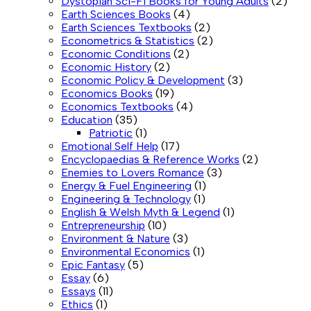
Dystopian Sci-Fi Books for Young Adults
(2)
Earth Sciences Books
(4)
Earth Sciences Textbooks
(2)
Econometrics & Statistics
(2)
Economic Conditions
(2)
Economic History
(2)
Economic Policy & Development
(3)
Economics Books
(19)
Economics Textbooks
(4)
Education
(35)
Patriotic
(1)
Emotional Self Help
(17)
Encyclopaedias & Reference Works
(2)
Enemies to Lovers Romance
(3)
Energy & Fuel Engineering
(1)
Engineering & Technology
(1)
English & Welsh Myth & Legend
(1)
Entrepreneurship
(10)
Environment & Nature
(3)
Environmental Economics
(1)
Epic Fantasy
(5)
Essay
(6)
Essays
(11)
Ethics
(1)