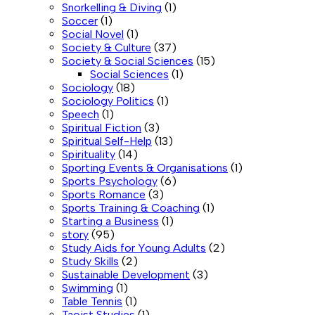
Snorkelling & Diving
(1)
Soccer
(1)
Social Novel
(1)
Society & Culture
(37)
Society & Social Sciences
(15)
Social Sciences
(1)
Sociology
(18)
Sociology Politics
(1)
Speech
(1)
Spiritual Fiction
(3)
Spiritual Self-Help
(13)
Spirituality
(14)
Sporting Events & Organisations
(1)
Sports Psychology
(6)
Sports Romance
(3)
Sports Training & Coaching
(1)
Starting a Business
(1)
story
(95)
Study Aids for Young Adults
(2)
Study Skills
(2)
Sustainable Development
(3)
Swimming
(1)
Table Tennis
(1)
Taoist Studies
(1)