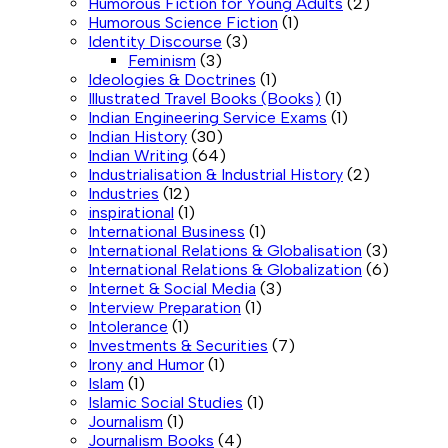
Humorous Fiction for Young Adults
(2)
Humorous Science Fiction
(1)
Identity Discourse
(3)
Feminism
(3)
Ideologies & Doctrines
(1)
Illustrated Travel Books (Books)
(1)
Indian Engineering Service Exams
(1)
Indian History
(30)
Indian Writing
(64)
Industrialisation & Industrial History
(2)
Industries
(12)
inspirational
(1)
International Business
(1)
International Relations & Globalisation
(3)
International Relations & Globalization
(6)
Internet & Social Media
(3)
Interview Preparation
(1)
Intolerance
(1)
Investments & Securities
(7)
Irony and Humor
(1)
Islam
(1)
Islamic Social Studies
(1)
Journalism
(1)
Journalism Books
(4)