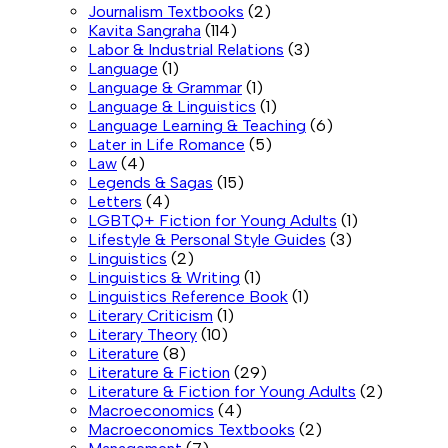
Journalism Textbooks
(2)
Kavita Sangraha
(114)
Labor & Industrial Relations
(3)
Language
(1)
Language & Grammar
(1)
Language & Linguistics
(1)
Language Learning & Teaching
(6)
Later in Life Romance
(5)
Law
(4)
Legends & Sagas
(15)
Letters
(4)
LGBTQ+ Fiction for Young Adults
(1)
Lifestyle & Personal Style Guides
(3)
Linguistics
(2)
Linguistics & Writing
(1)
Linguistics Reference Book
(1)
Literary Criticism
(1)
Literary Theory
(10)
Literature
(8)
Literature & Fiction
(29)
Literature & Fiction for Young Adults
(2)
Macroeconomics
(4)
Macroeconomics Textbooks
(2)