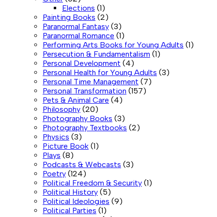
Elections
(1)
Painting Books
(2)
Paranormal Fantasy
(3)
Paranormal Romance
(1)
Performing Arts Books for Young Adults
(1)
Persecution & Fundamentalism
(1)
Personal Development
(4)
Personal Health for Young Adults
(3)
Personal Time Management
(7)
Personal Transformation
(157)
Pets & Animal Care
(4)
Philosophy
(20)
Photography Books
(3)
Photography Textbooks
(2)
Physics
(3)
Picture Book
(1)
Plays
(8)
Podcasts & Webcasts
(3)
Poetry
(124)
Political Freedom & Security
(1)
Political History
(5)
Political Ideologies
(9)
Political Parties
(1)