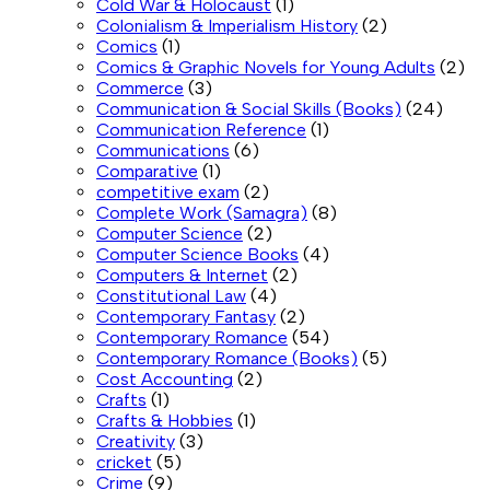
Cold War & Holocaust
(1)
Colonialism & Imperialism History
(2)
Comics
(1)
Comics & Graphic Novels for Young Adults
(2)
Commerce
(3)
Communication & Social Skills (Books)
(24)
Communication Reference
(1)
Communications
(6)
Comparative
(1)
competitive exam
(2)
Complete Work (Samagra)
(8)
Computer Science
(2)
Computer Science Books
(4)
Computers & Internet
(2)
Constitutional Law
(4)
Contemporary Fantasy
(2)
Contemporary Romance
(54)
Contemporary Romance (Books)
(5)
Cost Accounting
(2)
Crafts
(1)
Crafts & Hobbies
(1)
Creativity
(3)
cricket
(5)
Crime
(9)