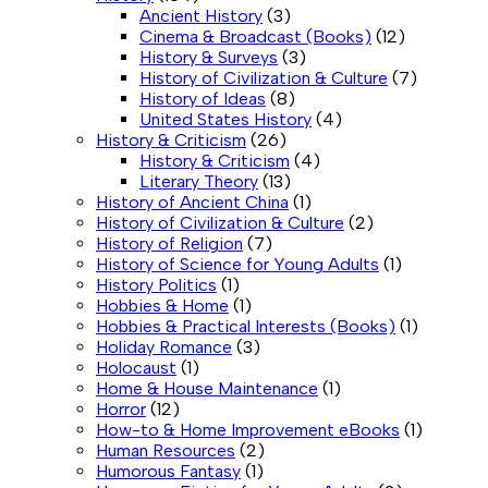
Ancient History
(3)
Cinema & Broadcast (Books)
(12)
History & Surveys
(3)
History of Civilization & Culture
(7)
History of Ideas
(8)
United States History
(4)
History & Criticism
(26)
History & Criticism
(4)
Literary Theory
(13)
History of Ancient China
(1)
History of Civilization & Culture
(2)
History of Religion
(7)
History of Science for Young Adults
(1)
History Politics
(1)
Hobbies & Home
(1)
Hobbies & Practical Interests (Books)
(1)
Holiday Romance
(3)
Holocaust
(1)
Home & House Maintenance
(1)
Horror
(12)
How-to & Home Improvement eBooks
(1)
Human Resources
(2)
Humorous Fantasy
(1)