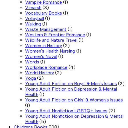
Vampire Romance
(1)
Vimarsh
(3)
Vocabulary Books
(1)
Volleyball
(1)
Walking
(1)
Waste Management
(1)
Western & Frontier Romance
(1)
Wildlife and Nature Travel
(1)
Women in History
(2)
Women's Health Nursing
(1)
Women's Novel
(1)
Words
(1)
Workplace Romance
(4)
World History
(2)
Yoga
(2)
Young Adult Fiction on Boys' & Men's Issues
(2)
Young Adult Fiction on Depression & Mental
Health
(1)
Young Adult Fiction on Girls' & Women's Issues
(1)
Young Adult Nonfiction LGBTQ+ Issues
(2)
Young Adult Nonfiction on Depression & Mental
Health
(5)
Childrens Books
(108)