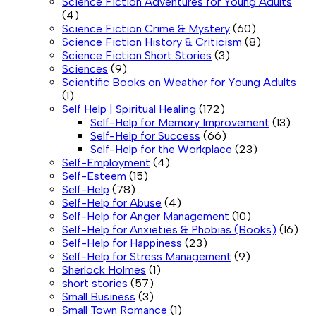
Science Fiction Adventures for Young Adults
(4)
Science Fiction Crime & Mystery
(60)
Science Fiction History & Criticism
(8)
Science Fiction Short Stories
(3)
Sciences
(9)
Scientific Books on Weather for Young Adults
(1)
Self Help | Spiritual Healing
(172)
Self-Help for Memory Improvement
(13)
Self-Help for Success
(66)
Self-Help for the Workplace
(23)
Self-Employment
(4)
Self-Esteem
(15)
Self-Help
(78)
Self-Help for Abuse
(4)
Self-Help for Anger Management
(10)
Self-Help for Anxieties & Phobias (Books)
(16)
Self-Help for Happiness
(23)
Self-Help for Stress Management
(9)
Sherlock Holmes
(1)
short stories
(57)
Small Business
(3)
Small Town Romance
(1)