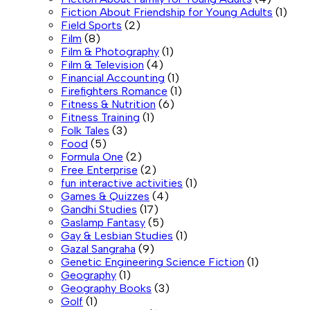
Fiction About Friendship for Young Adults
(1)
Field Sports
(2)
Film
(8)
Film & Photography
(1)
Film & Television
(4)
Financial Accounting
(1)
Firefighters Romance
(1)
Fitness & Nutrition
(6)
Fitness Training
(1)
Folk Tales
(3)
Food
(5)
Formula One
(2)
Free Enterprise
(2)
fun interactive activities
(1)
Games & Quizzes
(4)
Gandhi Studies
(17)
Gaslamp Fantasy
(5)
Gay & Lesbian Studies
(1)
Gazal Sangraha
(9)
Genetic Engineering Science Fiction
(1)
Geography
(1)
Geography Books
(3)
Golf
(1)