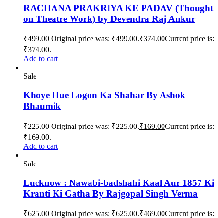
RACHANA PRAKRIYA KE PADAV (Thought
on Theatre Work) by Devendra Raj Ankur
₹
499.00
Original price was: ₹499.00.
₹
374.00
Current price is:
₹374.00.
Add to cart
Sale
Khoye Hue Logon Ka Shahar By Ashok
Bhaumik
₹
225.00
Original price was: ₹225.00.
₹
169.00
Current price is:
₹169.00.
Add to cart
Sale
Lucknow : Nawabi-badshahi Kaal Aur 1857 Ki
Kranti Ki Gatha By Rajgopal Singh Verma
₹
625.00
Original price was: ₹625.00.
₹
469.00
Current price is: