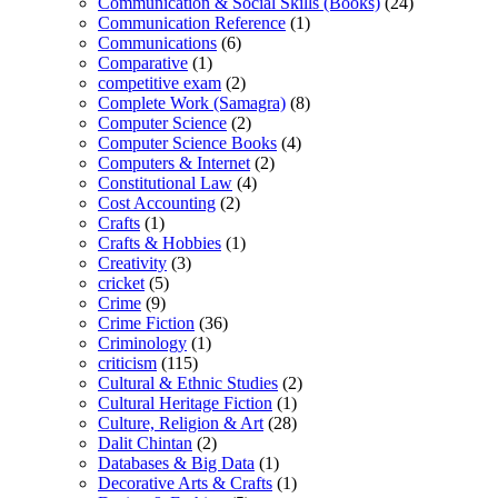
Communication & Social Skills (Books)
(24)
Communication Reference
(1)
Communications
(6)
Comparative
(1)
competitive exam
(2)
Complete Work (Samagra)
(8)
Computer Science
(2)
Computer Science Books
(4)
Computers & Internet
(2)
Constitutional Law
(4)
Cost Accounting
(2)
Crafts
(1)
Crafts & Hobbies
(1)
Creativity
(3)
cricket
(5)
Crime
(9)
Crime Fiction
(36)
Criminology
(1)
criticism
(115)
Cultural & Ethnic Studies
(2)
Cultural Heritage Fiction
(1)
Culture, Religion & Art
(28)
Dalit Chintan
(2)
Databases & Big Data
(1)
Decorative Arts & Crafts
(1)