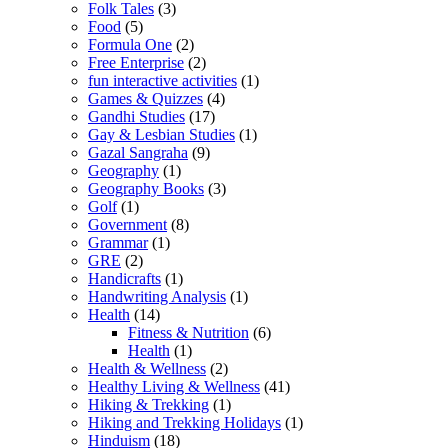
Folk Tales
(3)
Food
(5)
Formula One
(2)
Free Enterprise
(2)
fun interactive activities
(1)
Games & Quizzes
(4)
Gandhi Studies
(17)
Gay & Lesbian Studies
(1)
Gazal Sangraha
(9)
Geography
(1)
Geography Books
(3)
Golf
(1)
Government
(8)
Grammar
(1)
GRE
(2)
Handicrafts
(1)
Handwriting Analysis
(1)
Health
(14)
Fitness & Nutrition
(6)
Health
(1)
Health & Wellness
(2)
Healthy Living & Wellness
(41)
Hiking & Trekking
(1)
Hiking and Trekking Holidays
(1)
Hinduism
(18)