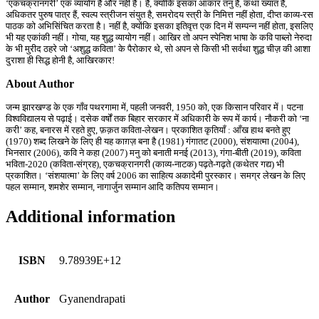
‘एकचक्रानगरी’ एक व्यायोग है और नहीं है। है, क्योंकि इसका आकार तनु है, कथा ख्यात है,
अधिकतर पुरुष पात्र हैं, स्वल्प स्त्रीजन संयुत है, समरोदय स्त्री के निमित्त नहीं होता, दीप्त काव्य-रस
पाठक को अभिसिंचित करता है। नहीं है, क्योंकि इसका इतिवृत्त एक दिन में सम्पन्न नहीं होता, इसलिए
भी यह एकांकी नहीं। गोया, यह शुद्ध व्यायोग नहीं। आखिर तो अपन स्पेनिश भाषा के कवि पाब्लो नेरुदा
के भी मुरीद ठहरे जो ‘अशुद्ध कविता’ के पैरोकार थे, सो अपन से किसी भी सर्वथा शुद्ध चीज़ की आशा
दुराशा ही सिद्ध होनी है, आखिरकार!
About Author
जन्म झारखण्ड के एक गाँव पथरगामा में, पहली जनवरी, 1950 को, एक किसान परिवार में। पटना
विश्वविद्यालय से पढ़ाई। दसेक वर्षों तक बिहार सरकार में अधिकारी के रूप में कार्य। नौकरी को ‘ना
करी’ कह, बनारस में रहते हुए, फ़क़त कविता-लेखन। प्रकाशित कृतियाँ : आँख हाथ बनते हुए
(1970) शब्द लिखने के लिए ही यह काग़ज़ बना है (1981) गंगातट (2000), संशयात्मा (2004),
भिनसार (2006), कवि ने कहा (2007) मनु को बनाती मनई (2013), गंगा-बीती (2019), कविता
भविता-2020 (कविता-संग्रह), एकचक्रानगरी (काव्य-नाटक) पढ़ते-गढ़ते (कथेतर गद्य) भी
प्रकाशित। ‘संशयात्मा’ के लिए वर्ष 2006 का साहित्य अकादेमी पुरस्कार। समग्र लेखन के लिए
पहल सम्मान, शमशेर सम्मान, नागार्जुन सम्मान आदि कतिपय सम्मान।
Additional information
ISBN
9.78939E+12
Author
Gyanendrapati