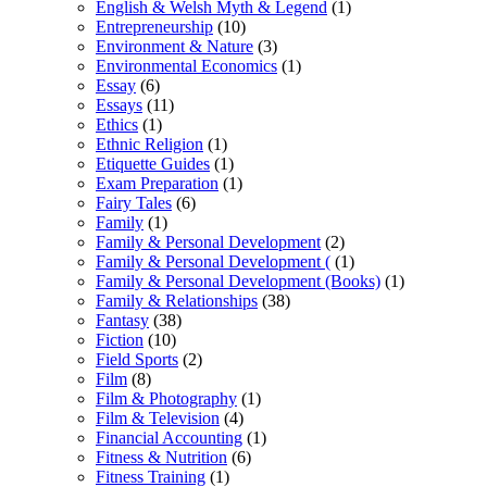
English & Welsh Myth & Legend
(1)
Entrepreneurship
(10)
Environment & Nature
(3)
Environmental Economics
(1)
Essay
(6)
Essays
(11)
Ethics
(1)
Ethnic Religion
(1)
Etiquette Guides
(1)
Exam Preparation
(1)
Fairy Tales
(6)
Family
(1)
Family & Personal Development
(2)
Family & Personal Development (
(1)
Family & Personal Development (Books)
(1)
Family & Relationships
(38)
Fantasy
(38)
Fiction
(10)
Field Sports
(2)
Film
(8)
Film & Photography
(1)
Film & Television
(4)
Financial Accounting
(1)
Fitness & Nutrition
(6)
Fitness Training
(1)