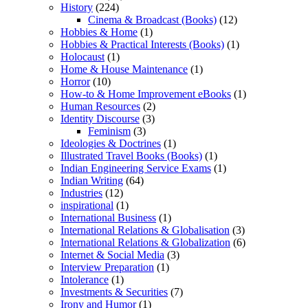
History
(224)
Cinema & Broadcast (Books)
(12)
Hobbies & Home
(1)
Hobbies & Practical Interests (Books)
(1)
Holocaust
(1)
Home & House Maintenance
(1)
Horror
(10)
How-to & Home Improvement eBooks
(1)
Human Resources
(2)
Identity Discourse
(3)
Feminism
(3)
Ideologies & Doctrines
(1)
Illustrated Travel Books (Books)
(1)
Indian Engineering Service Exams
(1)
Indian Writing
(64)
Industries
(12)
inspirational
(1)
International Business
(1)
International Relations & Globalisation
(3)
International Relations & Globalization
(6)
Internet & Social Media
(3)
Interview Preparation
(1)
Intolerance
(1)
Investments & Securities
(7)
Irony and Humor
(1)