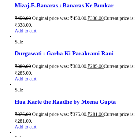
Mizaj-E-Banaras : Banaras Ke Bunkar
₹
450.00
Original price was: ₹450.00.
₹
338.00
Current price is:
₹338.00.
Add to cart
Sale
Durgawati : Garha Ki Parakrami Rani
₹
380.00
Original price was: ₹380.00.
₹
285.00
Current price is:
₹285.00.
Add to cart
Sale
Hua Karte the Raadhe by Meena Gupta
₹
375.00
Original price was: ₹375.00.
₹
281.00
Current price is:
₹281.00.
Add to cart