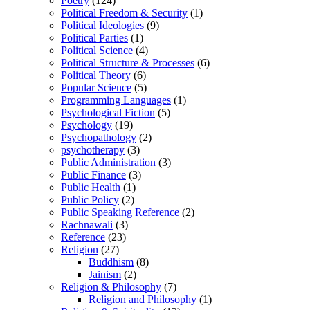
Poetry
(124)
Political Freedom & Security
(1)
Political Ideologies
(9)
Political Parties
(1)
Political Science
(4)
Political Structure & Processes
(6)
Political Theory
(6)
Popular Science
(5)
Programming Languages
(1)
Psychological Fiction
(5)
Psychology
(19)
Psychopathology
(2)
psychotherapy
(3)
Public Administration
(3)
Public Finance
(3)
Public Health
(1)
Public Policy
(2)
Public Speaking Reference
(2)
Rachnawali
(3)
Reference
(23)
Religion
(27)
Buddhism
(8)
Jainism
(2)
Religion & Philosophy
(7)
Religion and Philosophy
(1)