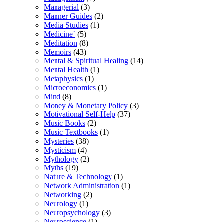
Managerial
(3)
Manner Guides
(2)
Media Studies
(1)
Medicine`
(5)
Meditation
(8)
Memoirs
(43)
Mental & Spiritual Healing
(14)
Mental Health
(1)
Metaphysics
(1)
Microeconomics
(1)
Mind
(8)
Money & Monetary Policy
(3)
Motivational Self-Help
(37)
Music Books
(2)
Music Textbooks
(1)
Mysteries
(38)
Mysticism
(4)
Mythology
(2)
Myths
(19)
Nature & Technology
(1)
Network Administration
(1)
Networking
(2)
Neurology
(1)
Neuropsychology
(3)
Neuroscience
(1)