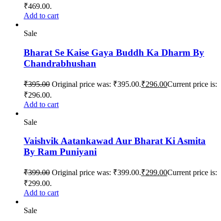
₹469.00.
Add to cart
Sale
Bharat Se Kaise Gaya Buddh Ka Dharm By
Chandrabhushan
₹
395.00
Original price was: ₹395.00.
₹
296.00
Current price is:
₹296.00.
Add to cart
Sale
Vaishvik Aatankawad Aur Bharat Ki Asmita
By Ram Puniyani
₹
399.00
Original price was: ₹399.00.
₹
299.00
Current price is:
₹299.00.
Add to cart
Sale