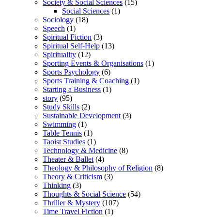
Society & Social Sciences
(15)
Social Sciences
(1)
Sociology
(18)
Speech
(1)
Spiritual Fiction
(3)
Spiritual Self-Help
(13)
Spirituality
(12)
Sporting Events & Organisations
(1)
Sports Psychology
(6)
Sports Training & Coaching
(1)
Starting a Business
(1)
story
(95)
Study Skills
(2)
Sustainable Development
(3)
Swimming
(1)
Table Tennis
(1)
Taoist Studies
(1)
Technology & Medicine
(8)
Theater & Ballet
(4)
Theology & Philosophy of Religion
(8)
Theory & Criticism
(3)
Thinking
(3)
Thoughts & Social Science
(54)
Thriller & Mystery
(107)
Time Travel Fiction
(1)