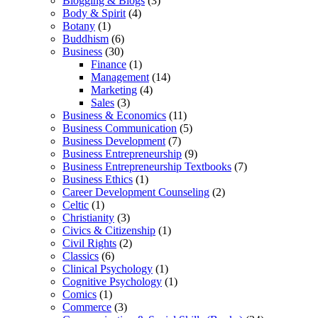
Blogging & Blogs
(3)
Body & Spirit
(4)
Botany
(1)
Buddhism
(6)
Business
(30)
Finance
(1)
Management
(14)
Marketing
(4)
Sales
(3)
Business & Economics
(11)
Business Communication
(5)
Business Development
(7)
Business Entrepreneurship
(9)
Business Entrepreneurship Textbooks
(7)
Business Ethics
(1)
Career Development Counseling
(2)
Celtic
(1)
Christianity
(3)
Civics & Citizenship
(1)
Civil Rights
(2)
Classics
(6)
Clinical Psychology
(1)
Cognitive Psychology
(1)
Comics
(1)
Commerce
(3)