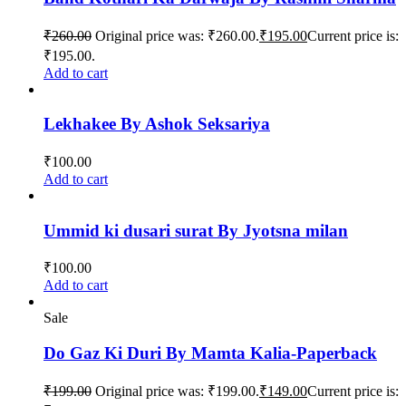
₹
260.00
Original price was: ₹260.00.
₹
195.00
Current price is:
₹195.00.
Add to cart
Lekhakee By Ashok Seksariya
₹
100.00
Add to cart
Ummid ki dusari surat By Jyotsna milan
₹
100.00
Add to cart
Sale
Do Gaz Ki Duri By Mamta Kalia-Paperback
₹
199.00
Original price was: ₹199.00.
₹
149.00
Current price is: