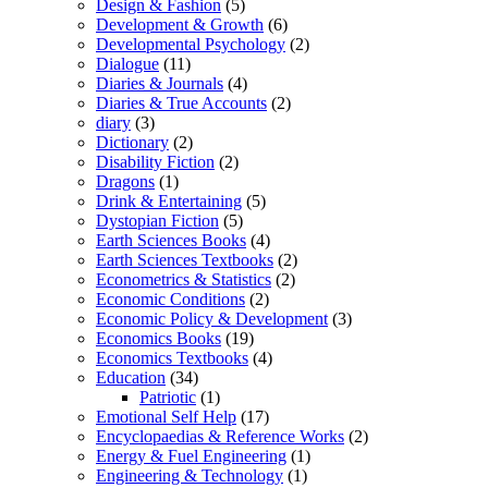
Design & Fashion
(5)
Development & Growth
(6)
Developmental Psychology
(2)
Dialogue
(11)
Diaries & Journals
(4)
Diaries & True Accounts
(2)
diary
(3)
Dictionary
(2)
Disability Fiction
(2)
Dragons
(1)
Drink & Entertaining
(5)
Dystopian Fiction
(5)
Earth Sciences Books
(4)
Earth Sciences Textbooks
(2)
Econometrics & Statistics
(2)
Economic Conditions
(2)
Economic Policy & Development
(3)
Economics Books
(19)
Economics Textbooks
(4)
Education
(34)
Patriotic
(1)
Emotional Self Help
(17)
Encyclopaedias & Reference Works
(2)
Energy & Fuel Engineering
(1)
Engineering & Technology
(1)