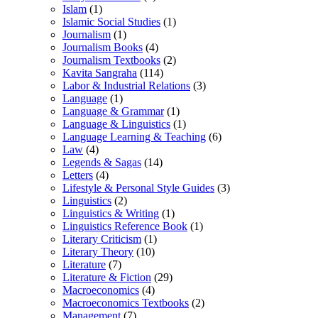
Islam
(1)
Islamic Social Studies
(1)
Journalism
(1)
Journalism Books
(4)
Journalism Textbooks
(2)
Kavita Sangraha
(114)
Labor & Industrial Relations
(3)
Language
(1)
Language & Grammar
(1)
Language & Linguistics
(1)
Language Learning & Teaching
(6)
Law
(4)
Legends & Sagas
(14)
Letters
(4)
Lifestyle & Personal Style Guides
(3)
Linguistics
(2)
Linguistics & Writing
(1)
Linguistics Reference Book
(1)
Literary Criticism
(1)
Literary Theory
(10)
Literature
(7)
Literature & Fiction
(29)
Macroeconomics
(4)
Macroeconomics Textbooks
(2)
Management
(7)