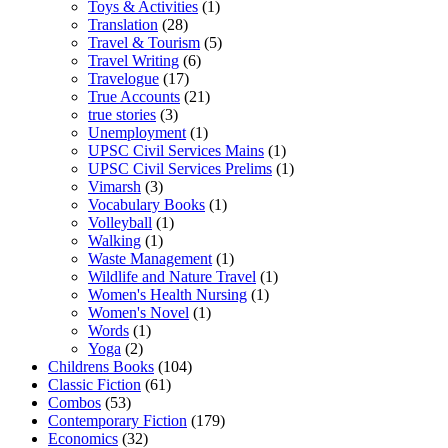
Toys & Activities
(1)
Translation
(28)
Travel & Tourism
(5)
Travel Writing
(6)
Travelogue
(17)
True Accounts
(21)
true stories
(3)
Unemployment
(1)
UPSC Civil Services Mains
(1)
UPSC Civil Services Prelims
(1)
Vimarsh
(3)
Vocabulary Books
(1)
Volleyball
(1)
Walking
(1)
Waste Management
(1)
Wildlife and Nature Travel
(1)
Women's Health Nursing
(1)
Women's Novel
(1)
Words
(1)
Yoga
(2)
Childrens Books
(104)
Classic Fiction
(61)
Combos
(53)
Contemporary Fiction
(179)
Economics
(32)