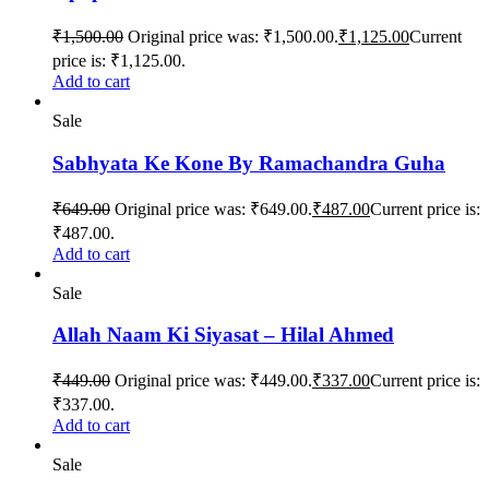
₹
1,500.00
Original price was: ₹1,500.00.
₹
1,125.00
Current
price is: ₹1,125.00.
Add to cart
Sale
Sabhyata Ke Kone By Ramachandra Guha
₹
649.00
Original price was: ₹649.00.
₹
487.00
Current price is:
₹487.00.
Add to cart
Sale
Allah Naam Ki Siyasat – Hilal Ahmed
₹
449.00
Original price was: ₹449.00.
₹
337.00
Current price is:
₹337.00.
Add to cart
Sale