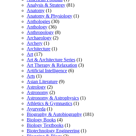
Analysis & Strategy
(81)
Anatomy
(1)
Anatomy & Physiology
(1)
Anthologies
(30)
Anthology
(36)
Anthropology
(8)
Archaeology
(2)
Archery
(1)
Architecture
(1)
Art
(17)
Art & Architecture Series
(1)
Art Therapy & Relaxation
(3)
Artificial Intelligence
(6)
Arts
(1)
Asian Literature
(9)
Astrology
(2)
Astronomy
(2)
Astronomy & Astrophysics
(1)
Athletics & Gymnastics
(1)
Ayurveda
(1)
Biography & Autobiography
(181)
Biology Books
(4)
Biology Textbooks
(1)
Biotechnology Engineering
(1)