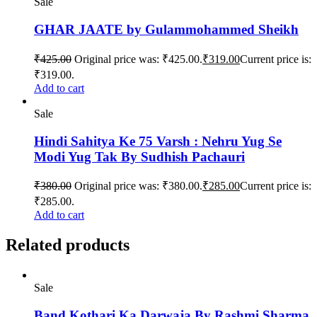
Sale
GHAR JAATE by Gulammohammed Sheikh
₹
425.00
Original price was: ₹425.00.
₹
319.00
Current price is:
₹319.00.
Add to cart
Sale
Hindi Sahitya Ke 75 Varsh : Nehru Yug Se
Modi Yug Tak By Sudhish Pachauri
₹
380.00
Original price was: ₹380.00.
₹
285.00
Current price is:
₹285.00.
Add to cart
Related products
Sale
Band Kothari Ka Darwaja By Rashmi Sharma