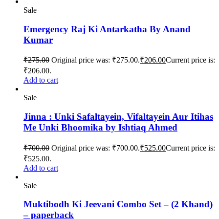
Sale
Emergency Raj Ki Antarkatha By Anand
Kumar
₹
275.00
Original price was: ₹275.00.
₹
206.00
Current price is:
₹206.00.
Add to cart
Sale
Jinna : Unki Safaltayein, Vifaltayein Aur Itihas
Me Unki Bhoomika by Ishtiaq Ahmed
₹
700.00
Original price was: ₹700.00.
₹
525.00
Current price is:
₹525.00.
Add to cart
Sale
Muktibodh Ki Jeevani Combo Set – (2 Khand)
– paperback