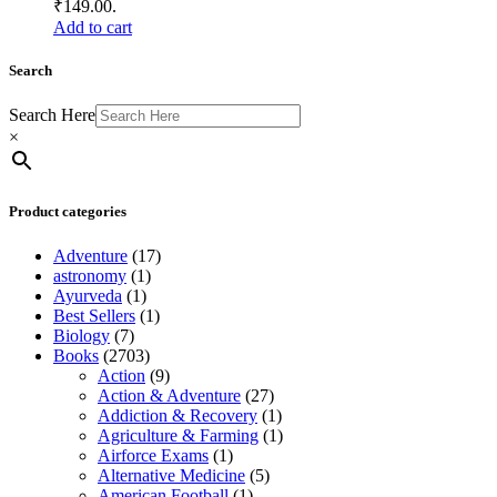
₹149.00.
Add to cart
Search
Search Here
×
Product categories
Adventure
(17)
astronomy
(1)
Ayurveda
(1)
Best Sellers
(1)
Biology
(7)
Books
(2703)
Action
(9)
Action & Adventure
(27)
Addiction & Recovery
(1)
Agriculture & Farming
(1)
Airforce Exams
(1)
Alternative Medicine
(5)
American Football
(1)