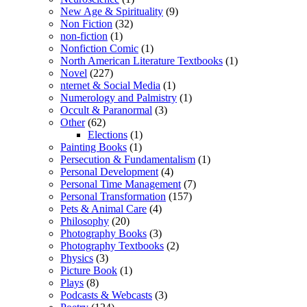
New Age & Spirituality
(9)
Non Fiction
(32)
non-fiction
(1)
Nonfiction Comic
(1)
North American Literature Textbooks
(1)
Novel
(227)
nternet & Social Media
(1)
Numerology and Palmistry
(1)
Occult & Paranormal
(3)
Other
(62)
Elections
(1)
Painting Books
(1)
Persecution & Fundamentalism
(1)
Personal Development
(4)
Personal Time Management
(7)
Personal Transformation
(157)
Pets & Animal Care
(4)
Philosophy
(20)
Photography Books
(3)
Photography Textbooks
(2)
Physics
(3)
Picture Book
(1)
Plays
(8)
Podcasts & Webcasts
(3)