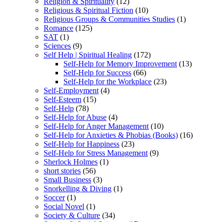
Religion & Spirituality
(12)
Religious & Spiritual Fiction
(10)
Religious Groups & Communities Studies
(1)
Romance
(125)
SAT
(1)
Sciences
(9)
Self Help | Spiritual Healing
(172)
Self-Help for Memory Improvement
(13)
Self-Help for Success
(66)
Self-Help for the Workplace
(23)
Self-Employment
(4)
Self-Esteem
(15)
Self-Help
(78)
Self-Help for Abuse
(4)
Self-Help for Anger Management
(10)
Self-Help for Anxieties & Phobias (Books)
(16)
Self-Help for Happiness
(23)
Self-Help for Stress Management
(9)
Sherlock Holmes
(1)
short stories
(56)
Small Business
(3)
Snorkelling & Diving
(1)
Soccer
(1)
Social Novel
(1)
Society & Culture
(34)