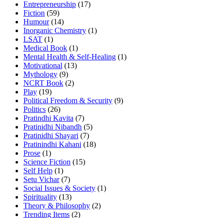
Entrepreneurship
(17)
Fiction
(59)
Humour
(14)
Inorganic Chemistry
(1)
LSAT
(1)
Medical Book
(1)
Mental Health & Self-Healing
(1)
Motivational
(13)
Mythology
(9)
NCRT Book
(2)
Play
(19)
Political Freedom & Security
(9)
Politics
(26)
Pratindhi Kavita
(7)
Pratinidhi Nibandh
(5)
Pratinidhi Shayari
(7)
Pratinindhi Kahani
(18)
Prose
(1)
Science Fiction
(15)
Self Help
(1)
Setu Vichar
(7)
Social Issues & Society
(1)
Spirituality
(13)
Theory & Philosophy
(2)
Trending Items
(2)