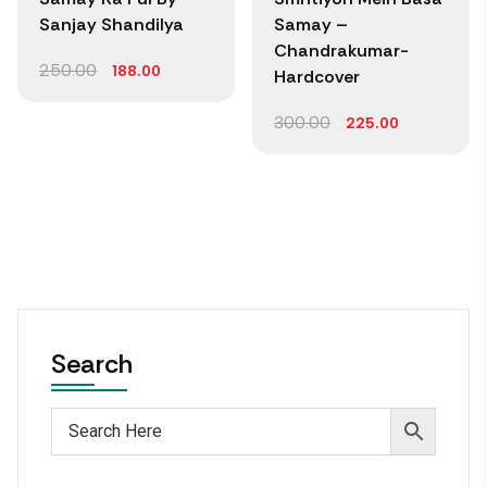
Sanjay Shandilya
Samay –
Chandrakumar-
250.00
188.00
Hardcover
300.00
225.00
Search