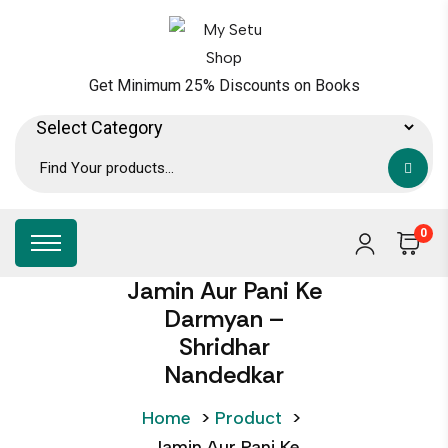
Get Minimum 25% Discounts on Books
0
Jamin Aur Pani Ke
Darmyan –
Shridhar
Nandedkar
Home
>
Product
>
Jamin Aur Pani Ke