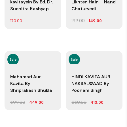
kavitayein By Ed. Dr.
Likhten Hain – Nand
Suchitra Kashyap
Chaturvedi
199.00
170.00
149.00
Sale
Sale
Mahamari Aur
HINDI KAVITA AUR
Kavita By
NAKSALWAAD By
Shriprakash Shukla
Poonam Singh
599.00
550.00
449.00
413.00