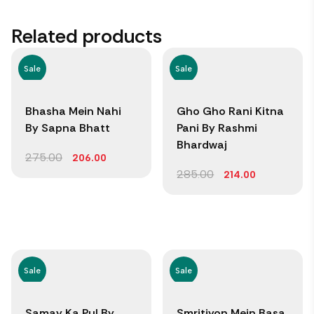
Related products
Sale
Sale
Bhasha Mein Nahi
Gho Gho Rani Kitna
By Sapna Bhatt
Pani By Rashmi
Bhardwaj
275.00
206.00
285.00
214.00
Sale
Sale
Samay Ka Pul By
Smritiyon Mein Basa