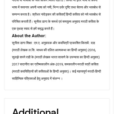
नदियों या भाषाओं के जल आकर मिलते रहते हैं। किसी भी इतर भाषा से अपनी
भाषा में रूपान्तर अपनी भाषा को नयी, भिन्न उर्वर दृष्टि तथा चेतना और भावबोध से
सम्पन्न करता है। श्रीधर नांदेड़कर की कविताएँ हिन्दी कविता को नये भावबोध से
परिचित कराती हैं। सुनीता डागा के समर्थ एवं समतुल्य अनुवाद मराठी कविता के
एक पृथक् स्वाद से हमें समृद्ध करते हैं।
About the Author:
सुनीता डागा शिक्षा : एम.ए. अनुवादक और कवयित्री प्रकाशित किताबें : दाह
(मराठी लेखक ल.सि. जाधव की दलित आत्मकथा का हिन्दी अनुवाद) 2016,
सुलझे सपने राही के (मराठी लेखक भारत सासणे के उपन्यास का हिन्दी अनुवाद)
2017 सदानीरा का ग्रीष्मकालीन अंक-2019, समकालीन मराठी स्त्री कविता
(मराठी कवयित्रियों की कविताओं के हिन्दी अनुवाद)। कई महत्त्वपूर्ण मराठी-हिन्दी
साहित्यिक पत्रिकाओं हेतु अनुवाद में संलग्न ।
Additional