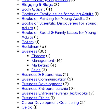
Blogging & Blogs
(3)
Body & Spirit
(4)
Books on Family Issues for Young Adults
(1)
Books on Painting for Young Adults
(1)
Books on Scientific Discoveries for Young
Adults
(1)
Books on Social & Family Issues for Young
Adults
(1)
Botany
(1)
Buddhism
(6)
Business
(30)
Finance
(1)
Management
(14)
Marketing
(4)
Sales
(3)
Business & Economics
(11)
Business Communication
(5)
Business Development
(7)
Business Entrepreneurship
(9)
Business Entrepreneurship Textbooks
(7)
Business Ethics
(1)
Career Development Counseling
(2)
Celtic
(1)