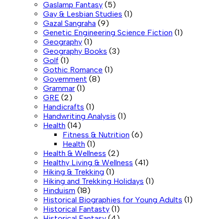
Gaslamp Fantasy
(5)
Gay & Lesbian Studies
(1)
Gazal Sangraha
(9)
Genetic Engineering Science Fiction
(1)
Geography
(1)
Geography Books
(3)
Golf
(1)
Gothic Romance
(1)
Government
(8)
Grammar
(1)
GRE
(2)
Handicrafts
(1)
Handwriting Analysis
(1)
Health
(14)
Fitness & Nutrition
(6)
Health
(1)
Health & Wellness
(2)
Healthy Living & Wellness
(41)
Hiking & Trekking
(1)
Hiking and Trekking Holidays
(1)
Hinduism
(18)
Historical Biographies for Young Adults
(1)
Historical Fantasty
(1)
Historical Fantasy
(4)