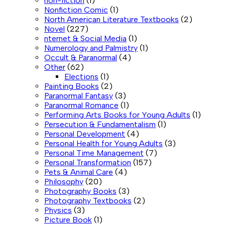
non-fiction
(1)
Nonfiction Comic
(1)
North American Literature Textbooks
(2)
Novel
(227)
nternet & Social Media
(1)
Numerology and Palmistry
(1)
Occult & Paranormal
(4)
Other
(62)
Elections
(1)
Painting Books
(2)
Paranormal Fantasy
(3)
Paranormal Romance
(1)
Performing Arts Books for Young Adults
(1)
Persecution & Fundamentalism
(1)
Personal Development
(4)
Personal Health for Young Adults
(3)
Personal Time Management
(7)
Personal Transformation
(157)
Pets & Animal Care
(4)
Philosophy
(20)
Photography Books
(3)
Photography Textbooks
(2)
Physics
(3)
Picture Book
(1)