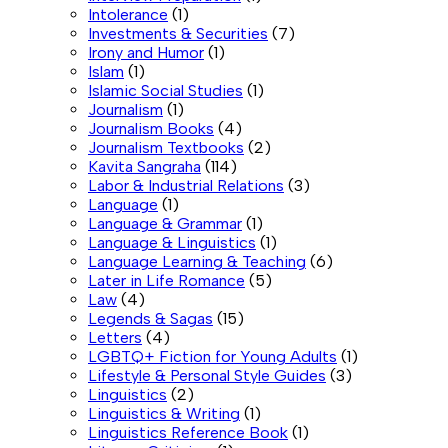
Intolerance
(1)
Investments & Securities
(7)
Irony and Humor
(1)
Islam
(1)
Islamic Social Studies
(1)
Journalism
(1)
Journalism Books
(4)
Journalism Textbooks
(2)
Kavita Sangraha
(114)
Labor & Industrial Relations
(3)
Language
(1)
Language & Grammar
(1)
Language & Linguistics
(1)
Language Learning & Teaching
(6)
Later in Life Romance
(5)
Law
(4)
Legends & Sagas
(15)
Letters
(4)
LGBTQ+ Fiction for Young Adults
(1)
Lifestyle & Personal Style Guides
(3)
Linguistics
(2)
Linguistics & Writing
(1)
Linguistics Reference Book
(1)