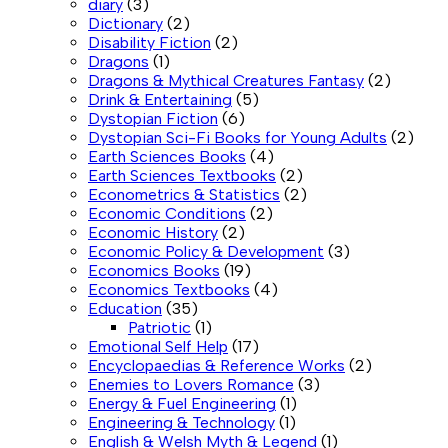
diary
(3)
Dictionary
(2)
Disability Fiction
(2)
Dragons
(1)
Dragons & Mythical Creatures Fantasy
(2)
Drink & Entertaining
(5)
Dystopian Fiction
(6)
Dystopian Sci-Fi Books for Young Adults
(2)
Earth Sciences Books
(4)
Earth Sciences Textbooks
(2)
Econometrics & Statistics
(2)
Economic Conditions
(2)
Economic History
(2)
Economic Policy & Development
(3)
Economics Books
(19)
Economics Textbooks
(4)
Education
(35)
Patriotic
(1)
Emotional Self Help
(17)
Encyclopaedias & Reference Works
(2)
Enemies to Lovers Romance
(3)
Energy & Fuel Engineering
(1)
Engineering & Technology
(1)
English & Welsh Myth & Legend
(1)