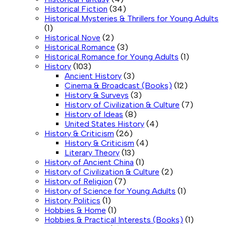
Historical Fiction
(34)
Historical Mysteries & Thrillers for Young Adults
(1)
Historical Nove
(2)
Historical Romance
(3)
Historical Romance for Young Adults
(1)
History
(103)
Ancient History
(3)
Cinema & Broadcast (Books)
(12)
History & Surveys
(3)
History of Civilization & Culture
(7)
History of Ideas
(8)
United States History
(4)
History & Criticism
(26)
History & Criticism
(4)
Literary Theory
(13)
History of Ancient China
(1)
History of Civilization & Culture
(2)
History of Religion
(7)
History of Science for Young Adults
(1)
History Politics
(1)
Hobbies & Home
(1)
Hobbies & Practical Interests (Books)
(1)