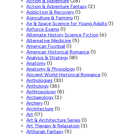
Action & Adventure
(28)
Action & Adventure Fantasy
(2)
Addiction & Recovery
(1)
Agriculture & Farming
(1)
Air & Space Science for Young Adults
(1)
Airforce Exams
(1)
Alternate History Science Fiction
(6)
Alternative Medicine
(5)
American Football
(1)
American Historical Romance
(1)
Analysis & Strategy
(81)
Anatomy
(1)
Anatomy & Physiology
(1)
Ancient World Historical Romance
(1)
Anthologies
(33)
Anthology
(36)
Anthropology
(8)
Archaeology
(2)
Archery
(1)
Architecture
(1)
Art
(17)
Art & Architecture Series
(1)
Art Therapy & Relaxation
(3)
Arthurian Fantasy
(5)