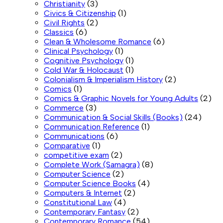
Christianity
(3)
Civics & Citizenship
(1)
Civil Rights
(2)
Classics
(6)
Clean & Wholesome Romance
(6)
Clinical Psychology
(1)
Cognitive Psychology
(1)
Cold War & Holocaust
(1)
Colonialism & Imperialism History
(2)
Comics
(1)
Comics & Graphic Novels for Young Adults
(2)
Commerce
(3)
Communication & Social Skills (Books)
(24)
Communication Reference
(1)
Communications
(6)
Comparative
(1)
competitive exam
(2)
Complete Work (Samagra)
(8)
Computer Science
(2)
Computer Science Books
(4)
Computers & Internet
(2)
Constitutional Law
(4)
Contemporary Fantasy
(2)
Contemporary Romance
(54)