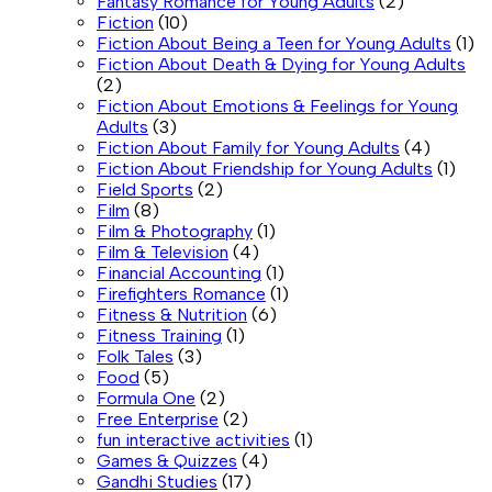
Fantasy Romance for Young Adults
(2)
Fiction
(10)
Fiction About Being a Teen for Young Adults
(1)
Fiction About Death & Dying for Young Adults
(2)
Fiction About Emotions & Feelings for Young
Adults
(3)
Fiction About Family for Young Adults
(4)
Fiction About Friendship for Young Adults
(1)
Field Sports
(2)
Film
(8)
Film & Photography
(1)
Film & Television
(4)
Financial Accounting
(1)
Firefighters Romance
(1)
Fitness & Nutrition
(6)
Fitness Training
(1)
Folk Tales
(3)
Food
(5)
Formula One
(2)
Free Enterprise
(2)
fun interactive activities
(1)
Games & Quizzes
(4)
Gandhi Studies
(17)