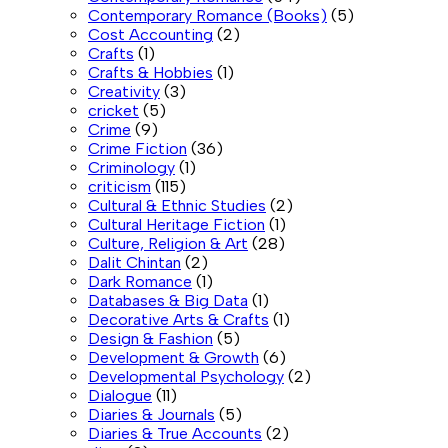
Contemporary Romance (Books)
(5)
Cost Accounting
(2)
Crafts
(1)
Crafts & Hobbies
(1)
Creativity
(3)
cricket
(5)
Crime
(9)
Crime Fiction
(36)
Criminology
(1)
criticism
(115)
Cultural & Ethnic Studies
(2)
Cultural Heritage Fiction
(1)
Culture, Religion & Art
(28)
Dalit Chintan
(2)
Dark Romance
(1)
Databases & Big Data
(1)
Decorative Arts & Crafts
(1)
Design & Fashion
(5)
Development & Growth
(6)
Developmental Psychology
(2)
Dialogue
(11)
Diaries & Journals
(5)
Diaries & True Accounts
(2)