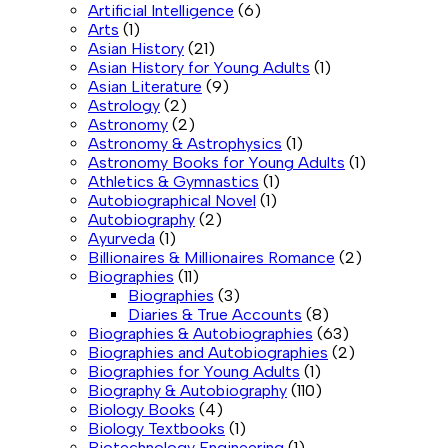
Artificial Intelligence
(6)
Arts
(1)
Asian History
(21)
Asian History for Young Adults
(1)
Asian Literature
(9)
Astrology
(2)
Astronomy
(2)
Astronomy & Astrophysics
(1)
Astronomy Books for Young Adults
(1)
Athletics & Gymnastics
(1)
Autobiographical Novel
(1)
Autobiography
(2)
Ayurveda
(1)
Billionaires & Millionaires Romance
(2)
Biographies
(11)
Biographies
(3)
Diaries & True Accounts
(8)
Biographies & Autobiographies
(63)
Biographies and Autobiographies
(2)
Biographies for Young Adults
(1)
Biography & Autobiography
(110)
Biology Books
(4)
Biology Textbooks
(1)
Biotechnology Engineering
(1)