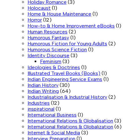
Holiday Romance
(3)
Holocaust
(1)
Home & House Maintenance
(1)
Horror
(12)
How-to & Home Improvement eBooks
(1)
Human Resources
(2)
Humorous Fantasy
(1)
Humorous Fiction for Young Adults
(2)
Humorous Science Fiction
(1)
Identity Discourse
(3)
Feminism
(3)
Ideologies & Doctrines
(1)
Illustrated Travel Books (Books)
(1)
Indian Engineering Service Exams
(1)
Indian History
(30)
Indian Writing
(64)
Industrialisation & Industrial History
(2)
Industries
(12)
inspirational
(1)
International Business
(1)
International Relations & Globalisation
(3)
International Relations & Globalization
(6)
Internet & Social Media
(3)
Interview Preparation
(1)