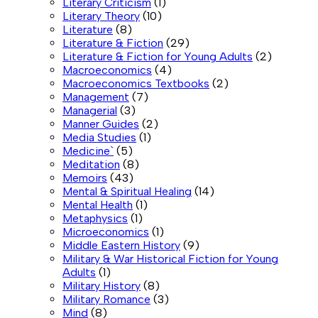
Literary Criticism
(1)
Literary Theory
(10)
Literature
(8)
Literature & Fiction
(29)
Literature & Fiction for Young Adults
(2)
Macroeconomics
(4)
Macroeconomics Textbooks
(2)
Management
(7)
Managerial
(3)
Manner Guides
(2)
Media Studies
(1)
Medicine`
(5)
Meditation
(8)
Memoirs
(43)
Mental & Spiritual Healing
(14)
Mental Health
(1)
Metaphysics
(1)
Microeconomics
(1)
Middle Eastern History
(9)
Military & War Historical Fiction for Young
Adults
(1)
Military History
(8)
Military Romance
(3)
Mind
(8)