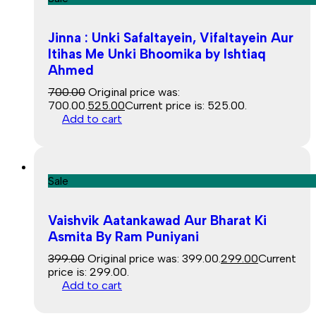
Jinna : Unki Safaltayein, Vifaltayein Aur
Itihas Me Unki Bhoomika by Ishtiaq
Ahmed
700.00
Original price was:
₹700.00.
525.00
Current price is: ₹525.00.
Add to cart
Sale
Vaishvik Aatankawad Aur Bharat Ki
Asmita By Ram Puniyani
399.00
Original price was: ₹399.00.
299.00
Current
price is: ₹299.00.
Add to cart