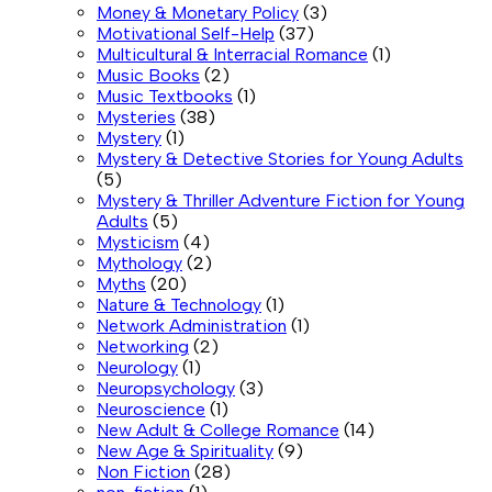
Money & Monetary Policy
(3)
Motivational Self-Help
(37)
Multicultural & Interracial Romance
(1)
Music Books
(2)
Music Textbooks
(1)
Mysteries
(38)
Mystery
(1)
Mystery & Detective Stories for Young Adults
(5)
Mystery & Thriller Adventure Fiction for Young
Adults
(5)
Mysticism
(4)
Mythology
(2)
Myths
(20)
Nature & Technology
(1)
Network Administration
(1)
Networking
(2)
Neurology
(1)
Neuropsychology
(3)
Neuroscience
(1)
New Adult & College Romance
(14)
New Age & Spirituality
(9)
Non Fiction
(28)