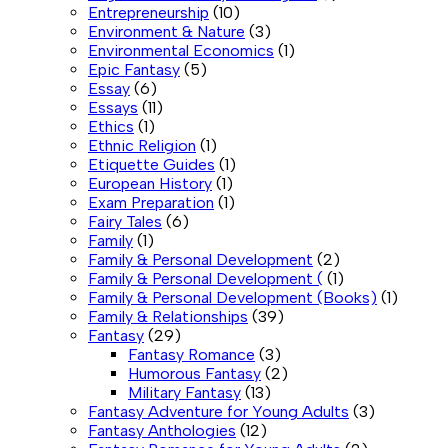
Entrepreneurship
(10)
Environment & Nature
(3)
Environmental Economics
(1)
Epic Fantasy
(5)
Essay
(6)
Essays
(11)
Ethics
(1)
Ethnic Religion
(1)
Etiquette Guides
(1)
European History
(1)
Exam Preparation
(1)
Fairy Tales
(6)
Family
(1)
Family & Personal Development
(2)
Family & Personal Development (
(1)
Family & Personal Development (Books)
(1)
Family & Relationships
(39)
Fantasy
(29)
Fantasy Romance
(3)
Humorous Fantasy
(2)
Military Fantasy
(13)
Fantasy Adventure for Young Adults
(3)
Fantasy Anthologies
(12)