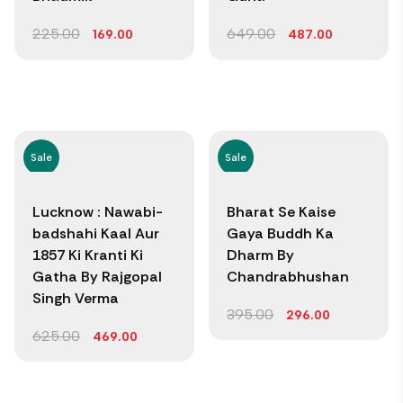
225.00
649.00
169.00
487.00
Sale
Sale
Lucknow : Nawabi-
Bharat Se Kaise
badshahi Kaal Aur
Gaya Buddh Ka
1857 Ki Kranti Ki
Dharm By
Gatha By Rajgopal
Chandrabhushan
Singh Verma
395.00
296.00
625.00
469.00