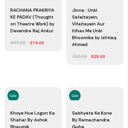
RACHANA PRAKRIYA
Jinna : Unki
KE PADAV (Thought
Safaltayein,
on Theatre Work) by
Vifaltayein Aur
Devendra Raj Ankur
Itihas Me Unki
Bhoomika by Ishtiaq
499.00
374.00
Ahmed
700.00
525.00
Sale
Sale
Khoye Hue Logon Ka
Sabhyata Ke Kone
Shahar By Ashok
By Ramachandra
Bhaumik
Guha