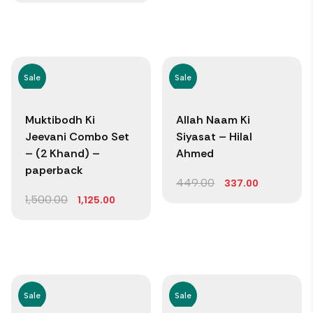
Sale
Sale
Muktibodh Ki
Allah Naam Ki
Jeevani Combo Set
Siyasat – Hilal
– (2 Khand) –
Ahmed
paperback
449.00
337.00
1,500.00
1,125.00
Sale
Sale