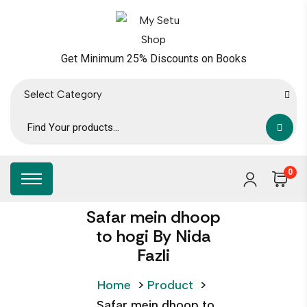
Get Minimum 25% Discounts on Books
Select Category
0
Safar mein dhoop
to hogi By Nida
Fazli
Home
>
Product
>
Safar mein dhoop to