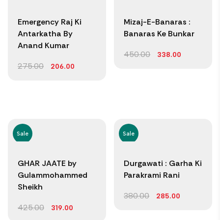
Emergency Raj Ki
Mizaj-E-Banaras :
Antarkatha By
Banaras Ke Bunkar
Anand Kumar
450.00
338.00
275.00
206.00
Sale
Sale
GHAR JAATE by
Durgawati : Garha Ki
Gulammohammed
Parakrami Rani
Sheikh
380.00
285.00
425.00
319.00