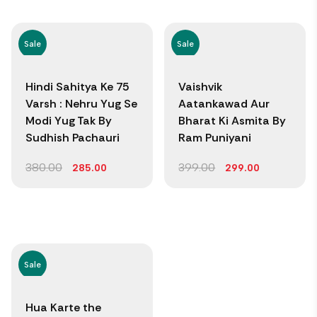
Sale
Sale
Hindi Sahitya Ke 75
Vaishvik
Varsh : Nehru Yug Se
Aatankawad Aur
Modi Yug Tak By
Bharat Ki Asmita By
Sudhish Pachauri
Ram Puniyani
380.00
399.00
285.00
299.00
Sale
Hua Karte the