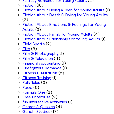
Fantasy Romance for Young Adults
(2)
Fiction
(10)
Fiction About Being a Teen for Young Adults
(1)
Fiction About Death & Dying for Young Adults
(2)
Fiction About Emotions & Feelings for Young
Adults
(3)
Fiction About Family for Young Adults
(4)
Fiction About Friendship for Young Adults
(1)
Field Sports
(2)
Film
(8)
Film & Photography
(1)
Film & Television
(4)
Financial Accounting
(1)
Firefighters Romance
(1)
Fitness & Nutrition
(6)
Fitness Training
(1)
Folk Tales
(3)
Food
(5)
Formula One
(2)
Free Enterprise
(2)
fun interactive activities
(1)
Games & Quizzes
(4)
Gandhi Studies
(17)