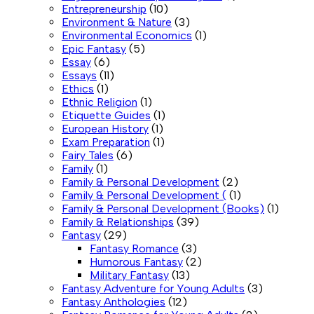
Entrepreneurship
(10)
Environment & Nature
(3)
Environmental Economics
(1)
Epic Fantasy
(5)
Essay
(6)
Essays
(11)
Ethics
(1)
Ethnic Religion
(1)
Etiquette Guides
(1)
European History
(1)
Exam Preparation
(1)
Fairy Tales
(6)
Family
(1)
Family & Personal Development
(2)
Family & Personal Development (
(1)
Family & Personal Development (Books)
(1)
Family & Relationships
(39)
Fantasy
(29)
Fantasy Romance
(3)
Humorous Fantasy
(2)
Military Fantasy
(13)
Fantasy Adventure for Young Adults
(3)
Fantasy Anthologies
(12)