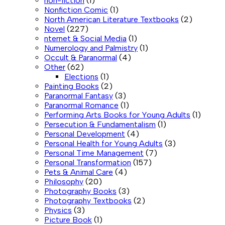
non-fiction
(1)
Nonfiction Comic
(1)
North American Literature Textbooks
(2)
Novel
(227)
nternet & Social Media
(1)
Numerology and Palmistry
(1)
Occult & Paranormal
(4)
Other
(62)
Elections
(1)
Painting Books
(2)
Paranormal Fantasy
(3)
Paranormal Romance
(1)
Performing Arts Books for Young Adults
(1)
Persecution & Fundamentalism
(1)
Personal Development
(4)
Personal Health for Young Adults
(3)
Personal Time Management
(7)
Personal Transformation
(157)
Pets & Animal Care
(4)
Philosophy
(20)
Photography Books
(3)
Photography Textbooks
(2)
Physics
(3)
Picture Book
(1)