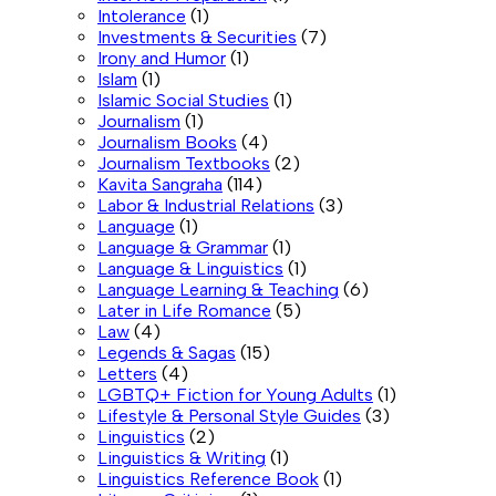
Intolerance
(1)
Investments & Securities
(7)
Irony and Humor
(1)
Islam
(1)
Islamic Social Studies
(1)
Journalism
(1)
Journalism Books
(4)
Journalism Textbooks
(2)
Kavita Sangraha
(114)
Labor & Industrial Relations
(3)
Language
(1)
Language & Grammar
(1)
Language & Linguistics
(1)
Language Learning & Teaching
(6)
Later in Life Romance
(5)
Law
(4)
Legends & Sagas
(15)
Letters
(4)
LGBTQ+ Fiction for Young Adults
(1)
Lifestyle & Personal Style Guides
(3)
Linguistics
(2)
Linguistics & Writing
(1)
Linguistics Reference Book
(1)