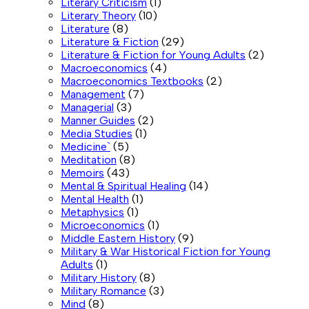
Literary Criticism
(1)
Literary Theory
(10)
Literature
(8)
Literature & Fiction
(29)
Literature & Fiction for Young Adults
(2)
Macroeconomics
(4)
Macroeconomics Textbooks
(2)
Management
(7)
Managerial
(3)
Manner Guides
(2)
Media Studies
(1)
Medicine`
(5)
Meditation
(8)
Memoirs
(43)
Mental & Spiritual Healing
(14)
Mental Health
(1)
Metaphysics
(1)
Microeconomics
(1)
Middle Eastern History
(9)
Military & War Historical Fiction for Young
Adults
(1)
Military History
(8)
Military Romance
(3)
Mind
(8)