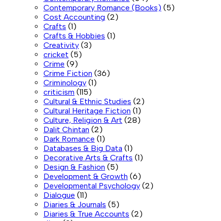
Contemporary Romance (Books)
(5)
Cost Accounting
(2)
Crafts
(1)
Crafts & Hobbies
(1)
Creativity
(3)
cricket
(5)
Crime
(9)
Crime Fiction
(36)
Criminology
(1)
criticism
(115)
Cultural & Ethnic Studies
(2)
Cultural Heritage Fiction
(1)
Culture, Religion & Art
(28)
Dalit Chintan
(2)
Dark Romance
(1)
Databases & Big Data
(1)
Decorative Arts & Crafts
(1)
Design & Fashion
(5)
Development & Growth
(6)
Developmental Psychology
(2)
Dialogue
(11)
Diaries & Journals
(5)
Diaries & True Accounts
(2)