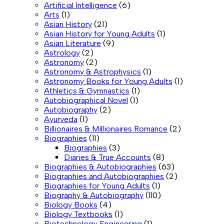
Artificial Intelligence
(6)
Arts
(1)
Asian History
(21)
Asian History for Young Adults
(1)
Asian Literature
(9)
Astrology
(2)
Astronomy
(2)
Astronomy & Astrophysics
(1)
Astronomy Books for Young Adults
(1)
Athletics & Gymnastics
(1)
Autobiographical Novel
(1)
Autobiography
(2)
Ayurveda
(1)
Billionaires & Millionaires Romance
(2)
Biographies
(11)
Biographies
(3)
Diaries & True Accounts
(8)
Biographies & Autobiographies
(63)
Biographies and Autobiographies
(2)
Biographies for Young Adults
(1)
Biography & Autobiography
(110)
Biology Books
(4)
Biology Textbooks
(1)
Biotechnology Engineering
(1)