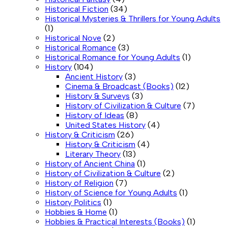
Historical Fiction
(34)
Historical Mysteries & Thrillers for Young Adults
(1)
Historical Nove
(2)
Historical Romance
(3)
Historical Romance for Young Adults
(1)
History
(104)
Ancient History
(3)
Cinema & Broadcast (Books)
(12)
History & Surveys
(3)
History of Civilization & Culture
(7)
History of Ideas
(8)
United States History
(4)
History & Criticism
(26)
History & Criticism
(4)
Literary Theory
(13)
History of Ancient China
(1)
History of Civilization & Culture
(2)
History of Religion
(7)
History of Science for Young Adults
(1)
History Politics
(1)
Hobbies & Home
(1)
Hobbies & Practical Interests (Books)
(1)