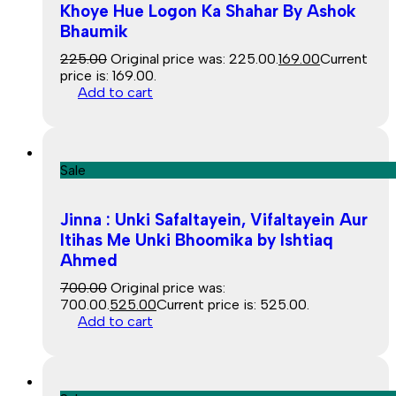
Khoye Hue Logon Ka Shahar By Ashok
Bhaumik
225.00
Original price was: ₹225.00.
169.00
Current
price is: ₹169.00.
Add to cart
Sale
Jinna : Unki Safaltayein, Vifaltayein Aur
Itihas Me Unki Bhoomika by Ishtiaq
Ahmed
700.00
Original price was:
₹700.00.
525.00
Current price is: ₹525.00.
Add to cart