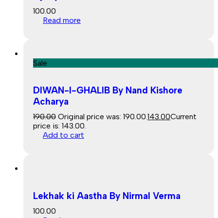
100.00
Read more
Sale
DIWAN-I-GHALIB By Nand Kishore
Acharya
190.00
Original price was: ₹190.00.
143.00
Current
price is: ₹143.00.
Add to cart
Lekhak ki Aastha By Nirmal Verma
100.00