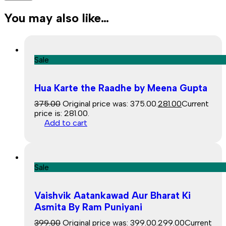
You may also like…
Sale
Hua Karte the Raadhe by Meena Gupta
375.00
Original price was: ₹375.00.
281.00
Current
price is: ₹281.00.
Add to cart
Sale
Vaishvik Aatankawad Aur Bharat Ki
Asmita By Ram Puniyani
399.00
Original price was: ₹399.00.
299.00
Current