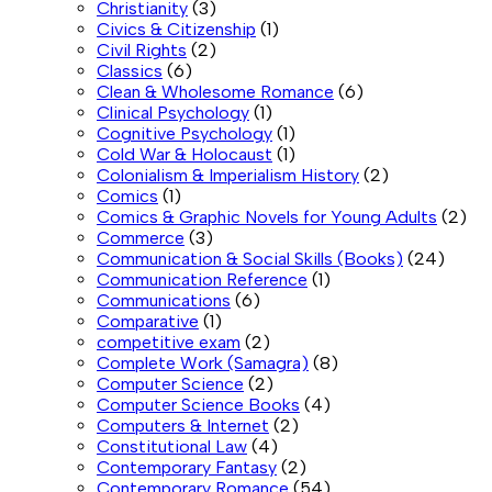
Christianity
(3)
Civics & Citizenship
(1)
Civil Rights
(2)
Classics
(6)
Clean & Wholesome Romance
(6)
Clinical Psychology
(1)
Cognitive Psychology
(1)
Cold War & Holocaust
(1)
Colonialism & Imperialism History
(2)
Comics
(1)
Comics & Graphic Novels for Young Adults
(2)
Commerce
(3)
Communication & Social Skills (Books)
(24)
Communication Reference
(1)
Communications
(6)
Comparative
(1)
competitive exam
(2)
Complete Work (Samagra)
(8)
Computer Science
(2)
Computer Science Books
(4)
Computers & Internet
(2)
Constitutional Law
(4)
Contemporary Fantasy
(2)
Contemporary Romance
(54)