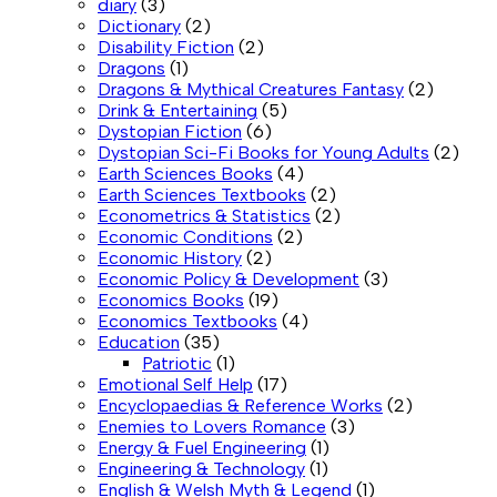
diary
(3)
Dictionary
(2)
Disability Fiction
(2)
Dragons
(1)
Dragons & Mythical Creatures Fantasy
(2)
Drink & Entertaining
(5)
Dystopian Fiction
(6)
Dystopian Sci-Fi Books for Young Adults
(2)
Earth Sciences Books
(4)
Earth Sciences Textbooks
(2)
Econometrics & Statistics
(2)
Economic Conditions
(2)
Economic History
(2)
Economic Policy & Development
(3)
Economics Books
(19)
Economics Textbooks
(4)
Education
(35)
Patriotic
(1)
Emotional Self Help
(17)
Encyclopaedias & Reference Works
(2)
Enemies to Lovers Romance
(3)
Energy & Fuel Engineering
(1)
Engineering & Technology
(1)
English & Welsh Myth & Legend
(1)