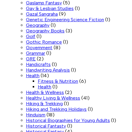
Gaslamp Fantasy
(5)
Gay & Lesbian Studies
(1)
Gazal Sangraha
(9)
Genetic Engineering Science Fiction
(1)
Geography
(1)
Geography Books
(3)
Golf
(1)
Gothic Romance
(1)
Government
(8)
Grammar
(1)
GRE
(2)
Handicrafts
(1)
Handwriting Analysis
(1)
Health
(14)
Fitness & Nutrition
(6)
Health
(1)
Health & Wellness
(2)
Healthy Living & Wellness
(41)
Hiking & Trekking
(1)
Hiking and Trekking Holidays
(1)
Hinduism
(18)
Historical Biographies for Young Adults
(1)
Historical Fantasty
(1)
Historical Fantasy
(4)