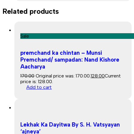
Related products
Sale
premchand ka chintan – Munsi
Premchand/ sampadan: Nand Kishore
Aacharya
170.00
Original price was: ₹170.00.
128.00
Current
price is: ₹128.00.
Add to cart
Lekhak Ka Dayitwa By S. H. Vatsyayan
‘ajneya’