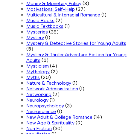
Money & Monetary Policy
(3)
Motivational Self-Help
(37)
Multicultural & Interracial Romance
(1)
Music Books
(2)
Music Textbooks
(1)
Mysteries
(38)
Mystery
(1)
Mystery & Detective Stories for Young Adults
(5)
Mystery & Thriller Adventure Fiction for Young
Adults
(5)
Mysticism
(4)
Mythology
(2)
Myths
(20)
Nature & Technology
(1)
Network Administration
(1)
Networking
(2)
Neurology
(1)
Neuropsychology
(3)
Neuroscience
(1)
New Adult & College Romance
(14)
New Age & Spirituality
(9)
Non Fiction
(30)