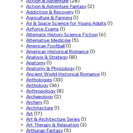
Action & Adventure
(28)
Action & Adventure Fantasy
(2)
Addiction & Recovery
(1)
Agriculture & Farming
(1)
Air & Space Science for Young Adults
(1)
Airforce Exams
(1)
Alternate History Science Fiction
(6)
Alternative Medicine
(5)
American Football
(1)
American Historical Romance
(1)
Analysis & Strategy
(81)
Anatomy
(1)
Anatomy & Physiology
(1)
Ancient World Historical Romance
(1)
Anthologies
(33)
Anthology
(36)
Anthropology
(8)
Archaeology
(2)
Archery
(1)
Architecture
(1)
Art
(17)
Art & Architecture Series
(1)
Art Therapy & Relaxation
(3)
Arthurian Fantasy
(5)