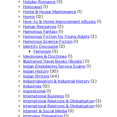
Holiday Romance
(3)
Holocaust
(1)
Home & House Maintenance
(1)
Horror
(12)
How-to & Home Improvement eBooks
(1)
Human Resources
(2)
Humorous Fantasy
(1)
Humorous Fiction for Young Adults
(2)
Humorous Science Fiction
(1)
Identity Discourse
(3)
Feminism
(3)
Ideologies & Doctrines
(1)
Illustrated Travel Books (Books)
(1)
Indian Engineering Service Exams
(1)
Indian History
(30)
Indian Writing
(64)
Industrialisation & Industrial History
(2)
Industries
(12)
inspirational
(1)
International Business
(1)
International Relations & Globalisation
(3)
International Relations & Globalization
(6)
Internet & Social Media
(3)
Interview Preparation
(1)