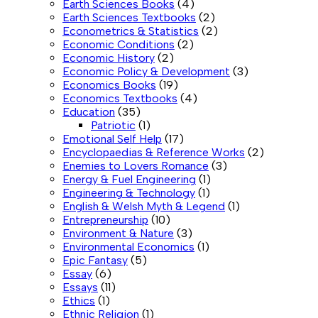
Earth Sciences Books
(4)
Earth Sciences Textbooks
(2)
Econometrics & Statistics
(2)
Economic Conditions
(2)
Economic History
(2)
Economic Policy & Development
(3)
Economics Books
(19)
Economics Textbooks
(4)
Education
(35)
Patriotic
(1)
Emotional Self Help
(17)
Encyclopaedias & Reference Works
(2)
Enemies to Lovers Romance
(3)
Energy & Fuel Engineering
(1)
Engineering & Technology
(1)
English & Welsh Myth & Legend
(1)
Entrepreneurship
(10)
Environment & Nature
(3)
Environmental Economics
(1)
Epic Fantasy
(5)
Essay
(6)
Essays
(11)
Ethics
(1)
Ethnic Religion
(1)