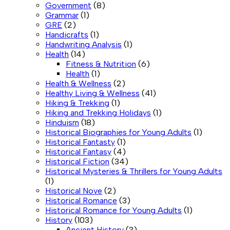
Government
(8)
Grammar
(1)
GRE
(2)
Handicrafts
(1)
Handwriting Analysis
(1)
Health
(14)
Fitness & Nutrition
(6)
Health
(1)
Health & Wellness
(2)
Healthy Living & Wellness
(41)
Hiking & Trekking
(1)
Hiking and Trekking Holidays
(1)
Hinduism
(18)
Historical Biographies for Young Adults
(1)
Historical Fantasty
(1)
Historical Fantasy
(4)
Historical Fiction
(34)
Historical Mysteries & Thrillers for Young Adults
(1)
Historical Nove
(2)
Historical Romance
(3)
Historical Romance for Young Adults
(1)
History
(103)
Ancient History
(3)