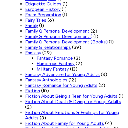
Etiquette Guides
(1)
European History
(1)
Exam Preparation
(1)
Fairy Tales
(6)
Family
(1)
Family & Personal Development
(2)
Family & Personal Development (
(1)
Family & Personal Development (Books)
(1)
Family & Relationships
(39)
Fantasy
(29)
Fantasy Romance
(3)
Humorous Fantasy
(2)
Military Fantasy
(13)
Fantasy Adventure for Young Adults
(3)
Fantasy Anthologies
(12)
Fantasy Romance for Young Adults
(2)
Fiction
(10)
Fiction About Being a Teen for Young Adults
(1)
Fiction About Death & Dying for Young Adults
(2)
Fiction About Emotions & Feelings for Young
Adults
(3)
Fiction About Family for Young Adults
(4)