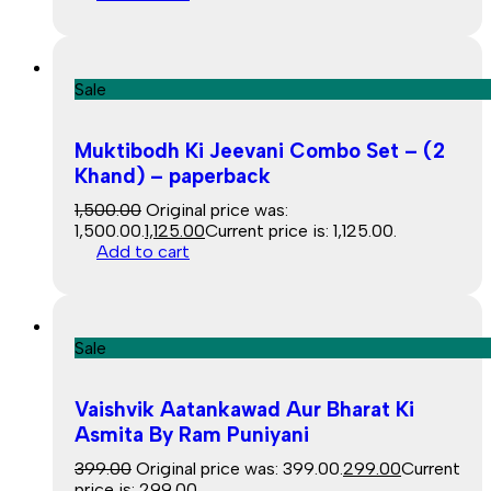
Sale
Muktibodh Ki Jeevani Combo Set – (2
Khand) – paperback
1,500.00
Original price was:
₹1,500.00.
1,125.00
Current price is: ₹1,125.00.
Add to cart
Sale
Vaishvik Aatankawad Aur Bharat Ki
Asmita By Ram Puniyani
399.00
Original price was: ₹399.00.
299.00
Current
price is: ₹299.00.