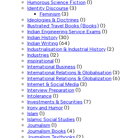
Humorous Science Fiction
(1)
Identity Discourse
(3)
Feminism
(3)
Ideologies & Doctrines
(1)
Illustrated Travel Books (Books)
(1)
Indian Engineering Service Exams
(1)
Indian History
(30)
Indian Writing
(64)
Industrialisation & Industrial History
(2)
Industries
(12)
inspirational
(1)
International Business
(1)
International Relations & Globalisation
(3)
International Relations & Globalization
(6)
Internet & Social Media
(3)
Interview Preparation
(1)
Intolerance
(1)
Investments & Securities
(7)
Irony and Humor
(1)
Islam
(1)
Islamic Social Studies
(1)
Journalism
(1)
Journalism Books
(4)
Journalism Textbooks
(2)