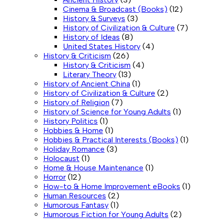
Cinema & Broadcast (Books)
(12)
History & Surveys
(3)
History of Civilization & Culture
(7)
History of Ideas
(8)
United States History
(4)
History & Criticism
(26)
History & Criticism
(4)
Literary Theory
(13)
History of Ancient China
(1)
History of Civilization & Culture
(2)
History of Religion
(7)
History of Science for Young Adults
(1)
History Politics
(1)
Hobbies & Home
(1)
Hobbies & Practical Interests (Books)
(1)
Holiday Romance
(3)
Holocaust
(1)
Home & House Maintenance
(1)
Horror
(12)
How-to & Home Improvement eBooks
(1)
Human Resources
(2)
Humorous Fantasy
(1)
Humorous Fiction for Young Adults
(2)