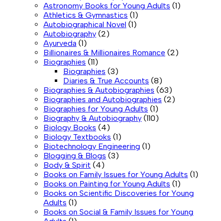
Astronomy Books for Young Adults
(1)
Athletics & Gymnastics
(1)
Autobiographical Novel
(1)
Autobiography
(2)
Ayurveda
(1)
Billionaires & Millionaires Romance
(2)
Biographies
(11)
Biographies
(3)
Diaries & True Accounts
(8)
Biographies & Autobiographies
(63)
Biographies and Autobiographies
(2)
Biographies for Young Adults
(1)
Biography & Autobiography
(110)
Biology Books
(4)
Biology Textbooks
(1)
Biotechnology Engineering
(1)
Blogging & Blogs
(3)
Body & Spirit
(4)
Books on Family Issues for Young Adults
(1)
Books on Painting for Young Adults
(1)
Books on Scientific Discoveries for Young
Adults
(1)
Books on Social & Family Issues for Young