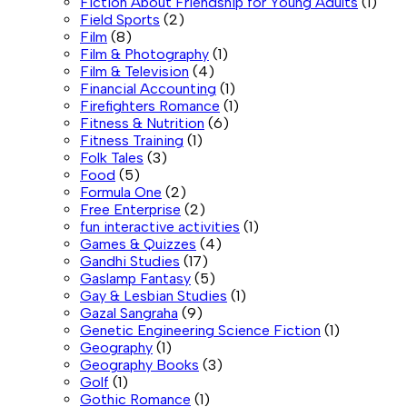
Fiction About Friendship for Young Adults
(1)
Field Sports
(2)
Film
(8)
Film & Photography
(1)
Film & Television
(4)
Financial Accounting
(1)
Firefighters Romance
(1)
Fitness & Nutrition
(6)
Fitness Training
(1)
Folk Tales
(3)
Food
(5)
Formula One
(2)
Free Enterprise
(2)
fun interactive activities
(1)
Games & Quizzes
(4)
Gandhi Studies
(17)
Gaslamp Fantasy
(5)
Gay & Lesbian Studies
(1)
Gazal Sangraha
(9)
Genetic Engineering Science Fiction
(1)
Geography
(1)
Geography Books
(3)
Golf
(1)
Gothic Romance
(1)