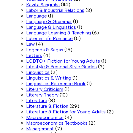
Kavita Sangraha
(114)
Labor & Industrial Relations
(3)
Language
(1)
Language & Grammar
(1)
Language & Linguistics
(1)
Language Learning & Teaching
(6)
Later in Life Romance
(5)
Law
(4)
Legends & Sagas
(15)
Letters
(4)
LGBTQ+ Fiction for Young Adults
(1)
Lifestyle & Personal Style Guides
(3)
Linguistics
(2)
Linguistics & Writing
(1)
Linguistics Reference Book
(1)
Literary Criticism
(1)
Literary Theory
(10)
Literature
(8)
Literature & Fiction
(29)
Literature & Fiction for Young Adults
(2)
Macroeconomics
(4)
Macroeconomics Textbooks
(2)
Management
(7)