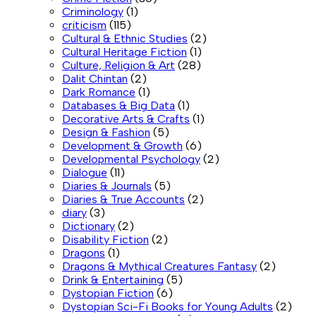
Criminology
(1)
criticism
(115)
Cultural & Ethnic Studies
(2)
Cultural Heritage Fiction
(1)
Culture, Religion & Art
(28)
Dalit Chintan
(2)
Dark Romance
(1)
Databases & Big Data
(1)
Decorative Arts & Crafts
(1)
Design & Fashion
(5)
Development & Growth
(6)
Developmental Psychology
(2)
Dialogue
(11)
Diaries & Journals
(5)
Diaries & True Accounts
(2)
diary
(3)
Dictionary
(2)
Disability Fiction
(2)
Dragons
(1)
Dragons & Mythical Creatures Fantasy
(2)
Drink & Entertaining
(5)
Dystopian Fiction
(6)
Dystopian Sci-Fi Books for Young Adults
(2)