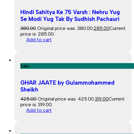
Hindi Sahitya Ke 75 Varsh : Nehru Yug
Se Modi Yug Tak By Sudhish Pachauri
380.00
Original price was: ₹380.00.
285.00
Current
price is: ₹285.00.
Add to cart
Sale
GHAR JAATE by Gulammohammed
Sheikh
425.00
Original price was: ₹425.00.
319.00
Current
price is: ₹319.00.
Add to cart