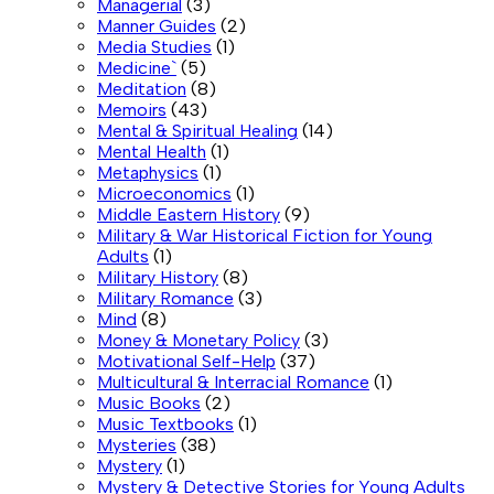
Managerial
(3)
Manner Guides
(2)
Media Studies
(1)
Medicine`
(5)
Meditation
(8)
Memoirs
(43)
Mental & Spiritual Healing
(14)
Mental Health
(1)
Metaphysics
(1)
Microeconomics
(1)
Middle Eastern History
(9)
Military & War Historical Fiction for Young
Adults
(1)
Military History
(8)
Military Romance
(3)
Mind
(8)
Money & Monetary Policy
(3)
Motivational Self-Help
(37)
Multicultural & Interracial Romance
(1)
Music Books
(2)
Music Textbooks
(1)
Mysteries
(38)
Mystery
(1)
Mystery & Detective Stories for Young Adults