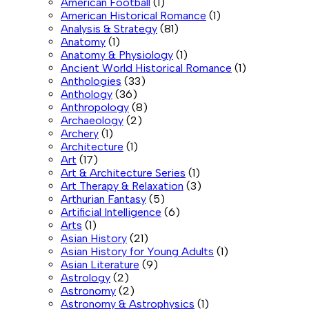
American Football
(1)
American Historical Romance
(1)
Analysis & Strategy
(81)
Anatomy
(1)
Anatomy & Physiology
(1)
Ancient World Historical Romance
(1)
Anthologies
(33)
Anthology
(36)
Anthropology
(8)
Archaeology
(2)
Archery
(1)
Architecture
(1)
Art
(17)
Art & Architecture Series
(1)
Art Therapy & Relaxation
(3)
Arthurian Fantasy
(5)
Artificial Intelligence
(6)
Arts
(1)
Asian History
(21)
Asian History for Young Adults
(1)
Asian Literature
(9)
Astrology
(2)
Astronomy
(2)
Astronomy & Astrophysics
(1)