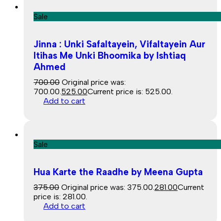
Sale
Jinna : Unki Safaltayein, Vifaltayein Aur
Itihas Me Unki Bhoomika by Ishtiaq
Ahmed
700.00
Original price was:
₹700.00.
525.00
Current price is: ₹525.00.
Add to cart
Sale
Hua Karte the Raadhe by Meena Gupta
375.00
Original price was: ₹375.00.
281.00
Current
price is: ₹281.00.
Add to cart