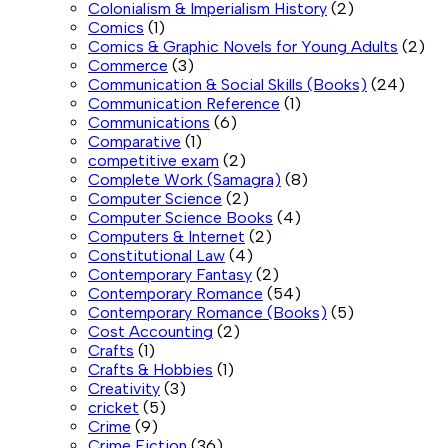
Colonialism & Imperialism History
(2)
Comics
(1)
Comics & Graphic Novels for Young Adults
(2)
Commerce
(3)
Communication & Social Skills (Books)
(24)
Communication Reference
(1)
Communications
(6)
Comparative
(1)
competitive exam
(2)
Complete Work (Samagra)
(8)
Computer Science
(2)
Computer Science Books
(4)
Computers & Internet
(2)
Constitutional Law
(4)
Contemporary Fantasy
(2)
Contemporary Romance
(54)
Contemporary Romance (Books)
(5)
Cost Accounting
(2)
Crafts
(1)
Crafts & Hobbies
(1)
Creativity
(3)
cricket
(5)
Crime
(9)
Crime Fiction
(36)