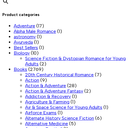
Product categories
Adventure
(17)
Alpha Male Romance
(1)
astronomy
(1)
Ayurveda
(1)
Best Sellers
(1)
Biology
(10)
Science Fiction & Dystopian Romance for Young
Adults
(2)
Books
(2769)
20th Century Historical Romance
(7)
Action
(9)
Action & Adventure
(28)
Action & Adventure Fantasy
(2)
Addiction & Recovery
(1)
Agriculture & Farming
(1)
Air & Space Science for Young Adults
(1)
Airforce Exams
(1)
Alternate History Science Fiction
(6)
Alternative Medicine
(5)