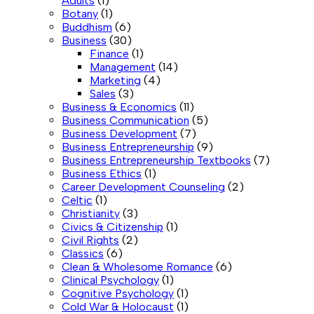
Adults
(1)
Botany
(1)
Buddhism
(6)
Business
(30)
Finance
(1)
Management
(14)
Marketing
(4)
Sales
(3)
Business & Economics
(11)
Business Communication
(5)
Business Development
(7)
Business Entrepreneurship
(9)
Business Entrepreneurship Textbooks
(7)
Business Ethics
(1)
Career Development Counseling
(2)
Celtic
(1)
Christianity
(3)
Civics & Citizenship
(1)
Civil Rights
(2)
Classics
(6)
Clean & Wholesome Romance
(6)
Clinical Psychology
(1)
Cognitive Psychology
(1)
Cold War & Holocaust
(1)