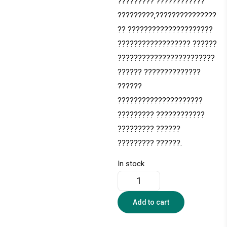
????????? ????????????
?????????,???????????????
?? ?????????????????????
?????????????????? ??????
????????????????????????
?????? ??????????????
??????
?????????????????????
????????? ????????????
????????? ??????
????????? ??????.
In stock
Add to cart