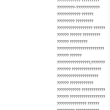
???????????? ?????????
?????????-????????????
???????????? ??????.
????????? ?????????
?????????????????? ??????
?????? ?????? ?????????
?????? ?????????
????????????????????????
?????? ??????
?????????????????,???????
??????? ???????????????
?????????????????????
?????? ????????????
???????????? ????????????
?????? ??????????????????.
??????????????? ??????