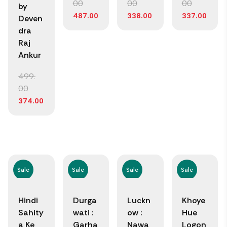
00
00
00
by
487.00
338.00
337.00
Deven
dra
Raj
Ankur
499.
00
374.00
Sale
Sale
Sale
Sale
Hindi
Durga
Luckn
Khoye
Sahity
wati :
ow :
Hue
a Ke
Garha
Nawa
Logon