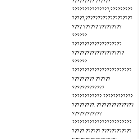
????????? ??????
???????????????,?????????
?????,???????????????????
???? ?????? ?????????
??????
????????????????????
?????????????????????
??????
????????????????????????
????????? ??????
?????????????
???????????? ????????????
?????????. ???????????????
????????????
????????????????????????
????? ?????? ????????????