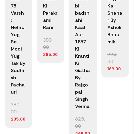
75
Ki
bi-
Ka
Varsh
Parakr
badsh
Shaha
:
ami
ahi
r By
Nehru
Rani
Kaal
Ashok
Yug
Aur
Bhau
380.
Se
1857
mik
00
Modi
Ki
225.
285.00
Yug
Kranti
00
Tak By
Ki
169.00
Sudhi
Gatha
sh
By
Pacha
Rajgo
uri
pal
Singh
380.
Verma
00
625.
285.00
00
469.00