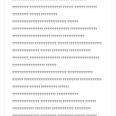
????????? ?????????????????? ?????? ?????? ??????
????????? ?????? ?????????
?????????????????????????????? ??????
?????????????????,?????????????? ???????????????
????????????????????? ?????? ????????????
???????????? ???????????? ?????? ??????????????????.
??????????????? ?????? ????????? ????????????
?????????,????????????????? ?????????????????????
?????????????????? ??????
?????????????????????????????? ??????????????
?????? ????????????????????? ????????? ????????????
????????? ?????? ????????? ??????.
???????????????????????? ????????????
??????????????? ???????????? ???????????? ??????
???????????? ????????? ???????????? ?????????
??????????????? ????????? ????????? ?????? ??????