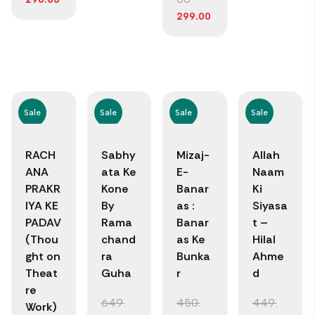
299.00
Sale
Sale
Sale
Sale
RACH
Sabhy
Mizaj-
Allah
ANA
ata Ke
E-
Naam
PRAKR
Kone
Banar
Ki
IYA KE
By
as :
Siyasa
PADAV
Rama
Banar
t –
(Thou
chand
as Ke
Hilal
ght on
ra
Bunka
Ahme
Theat
Guha
r
d
re
649.
450.
449.
Work)