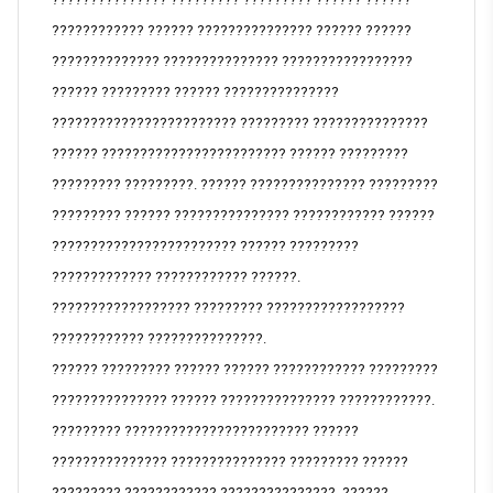
???????????? ?????? ??????????????? ?????? ??????
?????????????? ??????????????? ?????????????????
?????? ????????? ?????? ???????????????
???????????????????????? ????????? ???????????????
?????? ???????????????????????? ?????? ?????????
????????? ?????????. ?????? ??????????????? ?????????
????????? ?????? ??????????????? ???????????? ??????
???????????????????????? ?????? ?????????
????????????? ???????????? ??????.
?????????????????? ????????? ??????????????????
???????????? ???????????????.
?????? ????????? ?????? ?????? ???????????? ?????????
??????????????? ?????? ??????????????? ????????????.
????????? ???????????????????????? ??????
??????????????? ??????????????? ????????? ??????
????????? ???????????? ???????????????. ??????