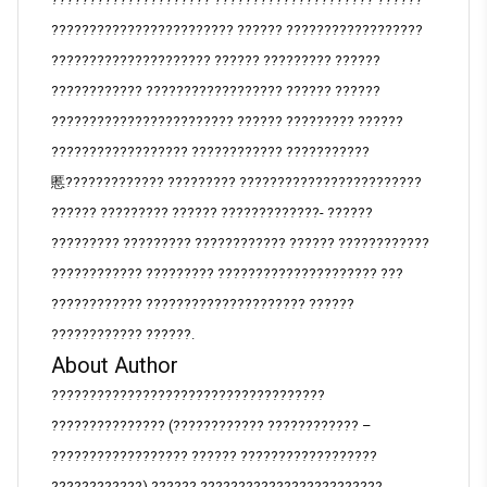
???????????????????????? ?????? ??????????????????
????????????????????? ?????? ????????? ??????
???????????? ?????????????????? ?????? ??????
???????????????????????? ?????? ????????? ??????
?????????????????? ???????????? ???????????
慝????????????? ????????? ????????????????????????
?????? ????????? ?????? ?????????????- ??????
????????? ????????? ???????????? ?????? ????????????
???????????? ????????? ????????????????????? ???
???????????? ????????????????????? ??????
???????????? ??????.
About Author
????????????????????????????????????
??????????????? (???????????? ???????????? –
?????????????????? ?????? ??????????????????
????????????) ?????? ????????????????????????