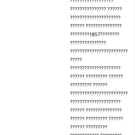
??????????????????.
??????????????? ??????
?????????????????????
?????? ???????????????
????????1857????????
???????????????
????????????????????????
?????
?????????????????????
?????? ????????? ??????
????????? ??????
????????????????????????
?????????????????????
?????? ???????????????
?????? ????????? ??????
?????? ?????????