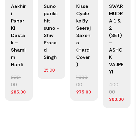
Aakhir
Suno
Kisse
SWAR
i
pariks
Cycle
MUDR
Pahar
hit
ke By
A 1 &
Ki
suno -
Seeraj
2
Dasta
Shiv
Saxen
(SET)
k –
Prasa
a
–
Shami
d
(Hard
ASHO
m
Singh
Cover
K
Hanfi
)
VAJPE
25.00
YI
380.
1,300.
00
00
400.
00
285.00
975.00
300.00