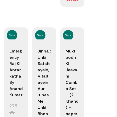
Sale
Sale
Sale
Emerg
Jinna :
Mukti
ency
Unki
bodh
Raj Ki
Safalt
Ki
Antar
ayein,
Jeeva
katha
Vifalt
ni
By
ayein
Comb
Anand
Aur
o Set
Kumar
Itihas
– (2
Me
Khand
275.
Unki
) –
00
Bhoo
paper