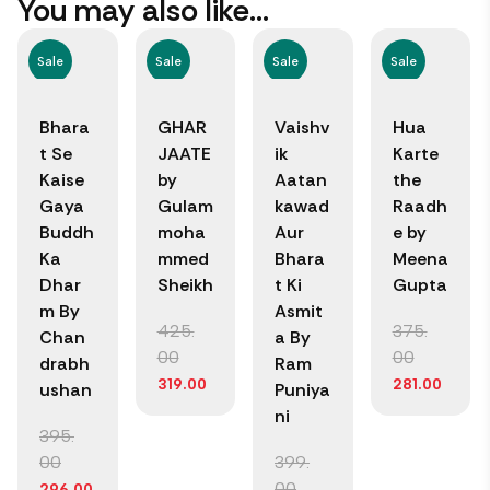
You may also like…
Sale
Sale
Sale
Sale
Bhara
GHAR
Vaishv
Hua
t Se
JAATE
ik
Karte
Kaise
by
Aatan
the
Gaya
Gulam
kawad
Raadh
Buddh
moha
Aur
e by
Ka
mmed
Bhara
Meena
Dhar
Sheikh
t Ki
Gupta
m By
Asmit
425.
375.
Chan
a By
00
00
drabh
Ram
319.00
281.00
ushan
Puniya
ni
395.
00
399.
00
296.00