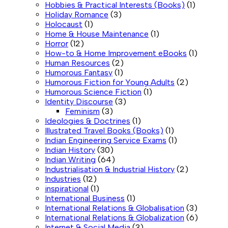
Hobbies & Practical Interests (Books)
(1)
Holiday Romance
(3)
Holocaust
(1)
Home & House Maintenance
(1)
Horror
(12)
How-to & Home Improvement eBooks
(1)
Human Resources
(2)
Humorous Fantasy
(1)
Humorous Fiction for Young Adults
(2)
Humorous Science Fiction
(1)
Identity Discourse
(3)
Feminism
(3)
Ideologies & Doctrines
(1)
Illustrated Travel Books (Books)
(1)
Indian Engineering Service Exams
(1)
Indian History
(30)
Indian Writing
(64)
Industrialisation & Industrial History
(2)
Industries
(12)
inspirational
(1)
International Business
(1)
International Relations & Globalisation
(3)
International Relations & Globalization
(6)
Internet & Social Media
(3)