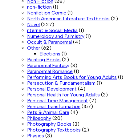
Non Fiction
(28)
non-fiction
(1)
Nonfiction Comic
(1)
North American Literature Textbooks
(2)
Novel
(227)
nternet & Social Media
(1)
Numerology and Palmistry
(1)
Occult & Paranormal
(4)
Other
(62)
Elections
(1)
Painting Books
(2)
Paranormal Fantasy
(3)
Paranormal Romance
(1)
Performing Arts Books for Young Adults
(1)
Persecution & Fundamentalism
(1)
Personal Development
(4)
Personal Health for Young Adults
(3)
Personal Time Management
(7)
Personal Transformation
(157)
Pets & Animal Care
(4)
Philosophy
(20)
Photography Books
(3)
Photography Textbooks
(2)
Physics
(3)