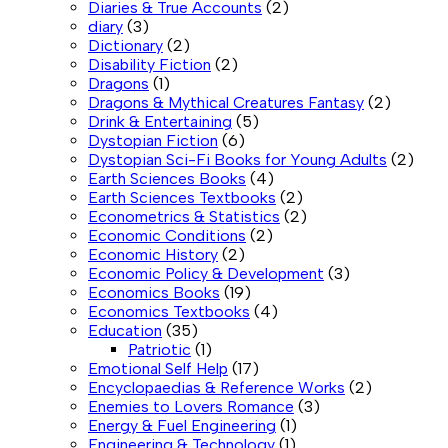
Diaries & True Accounts
(2)
diary
(3)
Dictionary
(2)
Disability Fiction
(2)
Dragons
(1)
Dragons & Mythical Creatures Fantasy
(2)
Drink & Entertaining
(5)
Dystopian Fiction
(6)
Dystopian Sci-Fi Books for Young Adults
(2)
Earth Sciences Books
(4)
Earth Sciences Textbooks
(2)
Econometrics & Statistics
(2)
Economic Conditions
(2)
Economic History
(2)
Economic Policy & Development
(3)
Economics Books
(19)
Economics Textbooks
(4)
Education
(35)
Patriotic
(1)
Emotional Self Help
(17)
Encyclopaedias & Reference Works
(2)
Enemies to Lovers Romance
(3)
Energy & Fuel Engineering
(1)
Engineering & Technology
(1)