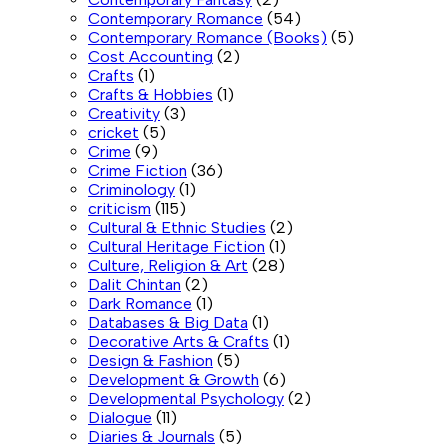
Contemporary Romance
(54)
Contemporary Romance (Books)
(5)
Cost Accounting
(2)
Crafts
(1)
Crafts & Hobbies
(1)
Creativity
(3)
cricket
(5)
Crime
(9)
Crime Fiction
(36)
Criminology
(1)
criticism
(115)
Cultural & Ethnic Studies
(2)
Cultural Heritage Fiction
(1)
Culture, Religion & Art
(28)
Dalit Chintan
(2)
Dark Romance
(1)
Databases & Big Data
(1)
Decorative Arts & Crafts
(1)
Design & Fashion
(5)
Development & Growth
(6)
Developmental Psychology
(2)
Dialogue
(11)
Diaries & Journals
(5)