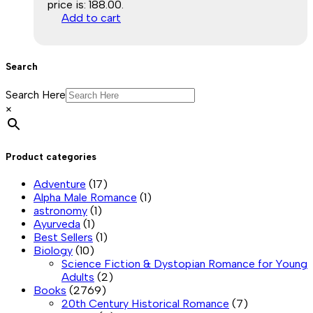
price is: ₹188.00.
Add to cart
Search
Search Here
×
Product categories
Adventure
(17)
Alpha Male Romance
(1)
astronomy
(1)
Ayurveda
(1)
Best Sellers
(1)
Biology
(10)
Science Fiction & Dystopian Romance for Young
Adults
(2)
Books
(2769)
20th Century Historical Romance
(7)