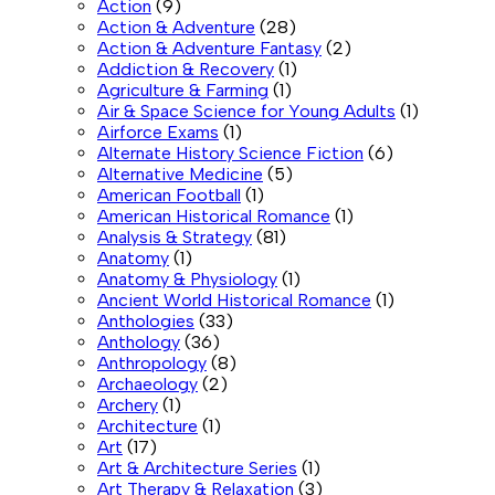
Action
(9)
Action & Adventure
(28)
Action & Adventure Fantasy
(2)
Addiction & Recovery
(1)
Agriculture & Farming
(1)
Air & Space Science for Young Adults
(1)
Airforce Exams
(1)
Alternate History Science Fiction
(6)
Alternative Medicine
(5)
American Football
(1)
American Historical Romance
(1)
Analysis & Strategy
(81)
Anatomy
(1)
Anatomy & Physiology
(1)
Ancient World Historical Romance
(1)
Anthologies
(33)
Anthology
(36)
Anthropology
(8)
Archaeology
(2)
Archery
(1)
Architecture
(1)
Art
(17)
Art & Architecture Series
(1)
Art Therapy & Relaxation
(3)