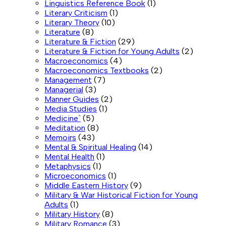
Linguistics Reference Book
(1)
Literary Criticism
(1)
Literary Theory
(10)
Literature
(8)
Literature & Fiction
(29)
Literature & Fiction for Young Adults
(2)
Macroeconomics
(4)
Macroeconomics Textbooks
(2)
Management
(7)
Managerial
(3)
Manner Guides
(2)
Media Studies
(1)
Medicine`
(5)
Meditation
(8)
Memoirs
(43)
Mental & Spiritual Healing
(14)
Mental Health
(1)
Metaphysics
(1)
Microeconomics
(1)
Middle Eastern History
(9)
Military & War Historical Fiction for Young
Adults
(1)
Military History
(8)
Military Romance
(3)