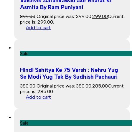
Vaishvik Aatankawad Aur Bharat Ki
Asmita By Ram Puniyani
399.00
Original price was: ₹399.00.
299.00
Current
price is: ₹299.00.
Add to cart
Sale
Hindi Sahitya Ke 75 Varsh : Nehru Yug
Se Modi Yug Tak By Sudhish Pachauri
380.00
Original price was: ₹380.00.
285.00
Current
price is: ₹285.00.
Add to cart
Sale