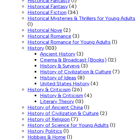
Historical Fantasty
(1)
Historical Fantasy
(4)
Historical Fiction
(34)
Historical Mysteries & Thrillers for Young Adults
(1)
Historical Nove
(2)
Historical Romance
(3)
Historical Romance for Young Adults
(1)
History
(103)
Ancient History
(3)
Cinema & Broadcast (Books)
(12)
History & Surveys
(3)
History of Civilization & Culture
(7)
History of Ideas
(8)
United States History
(4)
History & Criticism
(26)
History & Criticism
(4)
Literary Theory
(13)
History of Ancient China
(1)
History of Civilization & Culture
(2)
History of Religion
(7)
History of Science for Young Adults
(1)
History Politics
(1)
Hobbies & Home
(1)