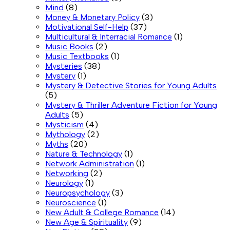
Mind
(8)
Money & Monetary Policy
(3)
Motivational Self-Help
(37)
Multicultural & Interracial Romance
(1)
Music Books
(2)
Music Textbooks
(1)
Mysteries
(38)
Mystery
(1)
Mystery & Detective Stories for Young Adults
(5)
Mystery & Thriller Adventure Fiction for Young
Adults
(5)
Mysticism
(4)
Mythology
(2)
Myths
(20)
Nature & Technology
(1)
Network Administration
(1)
Networking
(2)
Neurology
(1)
Neuropsychology
(3)
Neuroscience
(1)
New Adult & College Romance
(14)
New Age & Spirituality
(9)