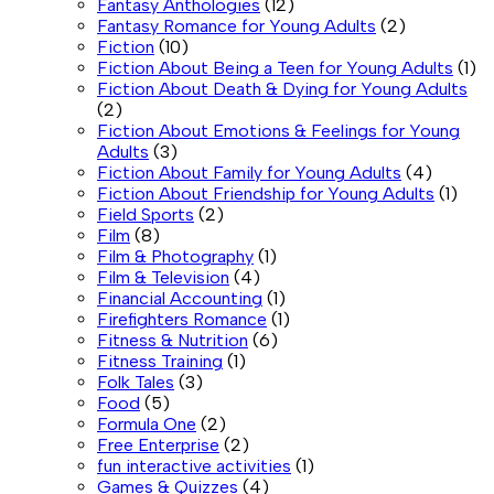
Fantasy Anthologies
(12)
Fantasy Romance for Young Adults
(2)
Fiction
(10)
Fiction About Being a Teen for Young Adults
(1)
Fiction About Death & Dying for Young Adults
(2)
Fiction About Emotions & Feelings for Young
Adults
(3)
Fiction About Family for Young Adults
(4)
Fiction About Friendship for Young Adults
(1)
Field Sports
(2)
Film
(8)
Film & Photography
(1)
Film & Television
(4)
Financial Accounting
(1)
Firefighters Romance
(1)
Fitness & Nutrition
(6)
Fitness Training
(1)
Folk Tales
(3)
Food
(5)
Formula One
(2)
Free Enterprise
(2)
fun interactive activities
(1)
Games & Quizzes
(4)