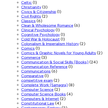
Celtic
(1)
Christianity
(3)
Civics & Citizenship
(1)
Civil Rights
(2)
Classics
(6)
Clean & Wholesome Romance
(6)
Clinical Psychology
(1)
Cognitive Psychology
(1)
Cold War & Holocaust
(1)
Colonialism & Imperialism History
(2)
Comics
(1)
Comics & Graphic Novels for Young Adults
(2)
Commerce
(3)
Communication & Social Skills (Books)
(24)
Communication Reference
(1)
Communications
(6)
Comparative
(1)
competitive exam
(2)
Complete Work (Samagra)
(8)
Computer Science
(2)
Computer Science Books
(4)
Computers & Internet
(2)
Constitutional Law
(4)
Contemporary Fantasy
(2)