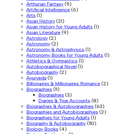
Arthurian Fantasy
(5)
Artificial Intelligence
(6)
Arts
(1)
Asian History
(21)
Asian History for Young Adults
(1)
Asian Literature
(9)
Astrology
(2)
Astronomy
(2)
Astronomy & Astrophysics
(1)
Astronomy Books for Young Adults
(1)
Athletics & Gymnastics
(1)
Autobiographical Novel
(1)
Autobiography
(2)
Ayurveda
(1)
Billionaires & Millionaires Romance
(2)
Biographies
(11)
Biographies
(3)
Diaries & True Accounts
(8)
Biographies & Autobiographies
(63)
Biographies and Autobiographies
(2)
Biographies for Young Adults
(1)
Biography & Autobiography
(110)
Biology Books
(4)