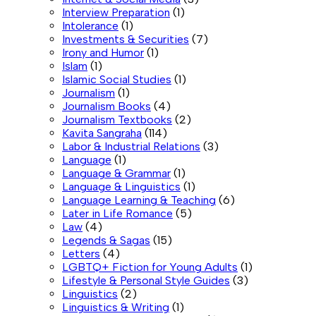
Interview Preparation
(1)
Intolerance
(1)
Investments & Securities
(7)
Irony and Humor
(1)
Islam
(1)
Islamic Social Studies
(1)
Journalism
(1)
Journalism Books
(4)
Journalism Textbooks
(2)
Kavita Sangraha
(114)
Labor & Industrial Relations
(3)
Language
(1)
Language & Grammar
(1)
Language & Linguistics
(1)
Language Learning & Teaching
(6)
Later in Life Romance
(5)
Law
(4)
Legends & Sagas
(15)
Letters
(4)
LGBTQ+ Fiction for Young Adults
(1)
Lifestyle & Personal Style Guides
(3)
Linguistics
(2)
Linguistics & Writing
(1)