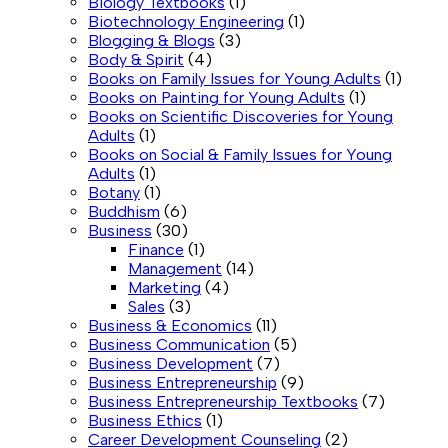
Biology Textbooks
(1)
Biotechnology Engineering
(1)
Blogging & Blogs
(3)
Body & Spirit
(4)
Books on Family Issues for Young Adults
(1)
Books on Painting for Young Adults
(1)
Books on Scientific Discoveries for Young
Adults
(1)
Books on Social & Family Issues for Young
Adults
(1)
Botany
(1)
Buddhism
(6)
Business
(30)
Finance
(1)
Management
(14)
Marketing
(4)
Sales
(3)
Business & Economics
(11)
Business Communication
(5)
Business Development
(7)
Business Entrepreneurship
(9)
Business Entrepreneurship Textbooks
(7)
Business Ethics
(1)
Career Development Counseling
(2)