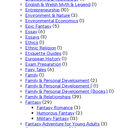
English & Welsh Myth & Legend
(1)
Entrepreneurship
(10)
Environment & Nature
(3)
Environmental Economics
(1)
Epic Fantasy
(5)
Essay
(6)
Essays
(11)
Ethics
(1)
Ethnic Religion
(1)
Etiquette Guides
(1)
European History
(1)
Exam Preparation
(1)
Fairy Tales
(6)
Family
(1)
Family & Personal Development
(2)
Family & Personal Development (
(1)
Family & Personal Development (Books)
(1)
Family & Relationships
(39)
Fantasy
(29)
Fantasy Romance
(3)
Humorous Fantasy
(2)
Military Fantasy
(13)
Fantasy Adventure for Young Adults
(3)