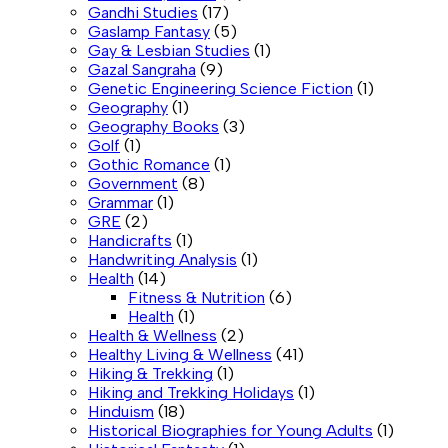
Gandhi Studies
(17)
Gaslamp Fantasy
(5)
Gay & Lesbian Studies
(1)
Gazal Sangraha
(9)
Genetic Engineering Science Fiction
(1)
Geography
(1)
Geography Books
(3)
Golf
(1)
Gothic Romance
(1)
Government
(8)
Grammar
(1)
GRE
(2)
Handicrafts
(1)
Handwriting Analysis
(1)
Health
(14)
Fitness & Nutrition
(6)
Health
(1)
Health & Wellness
(2)
Healthy Living & Wellness
(41)
Hiking & Trekking
(1)
Hiking and Trekking Holidays
(1)
Hinduism
(18)
Historical Biographies for Young Adults
(1)