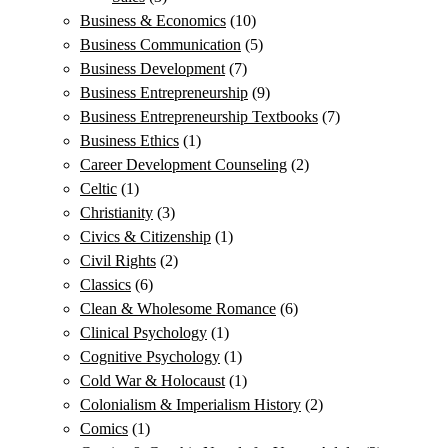
Business & Economics
(10)
Business Communication
(5)
Business Development
(7)
Business Entrepreneurship
(9)
Business Entrepreneurship Textbooks
(7)
Business Ethics
(1)
Career Development Counseling
(2)
Celtic
(1)
Christianity
(3)
Civics & Citizenship
(1)
Civil Rights
(2)
Classics
(6)
Clean & Wholesome Romance
(6)
Clinical Psychology
(1)
Cognitive Psychology
(1)
Cold War & Holocaust
(1)
Colonialism & Imperialism History
(2)
Comics
(1)