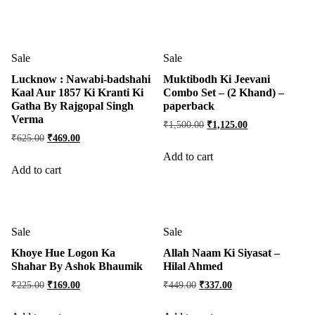
Sale
Sale
Lucknow : Nawabi-badshahi
Muktibodh Ki Jeevani
Kaal Aur 1857 Ki Kranti Ki
Combo Set – (2 Khand) –
Gatha By Rajgopal Singh
paperback
Verma
₹
1,500.00
₹
1,125.00
₹
625.00
₹
469.00
Add to cart
Add to cart
Sale
Sale
Khoye Hue Logon Ka
Allah Naam Ki Siyasat –
Shahar By Ashok Bhaumik
Hilal Ahmed
₹
225.00
₹
169.00
₹
449.00
₹
337.00