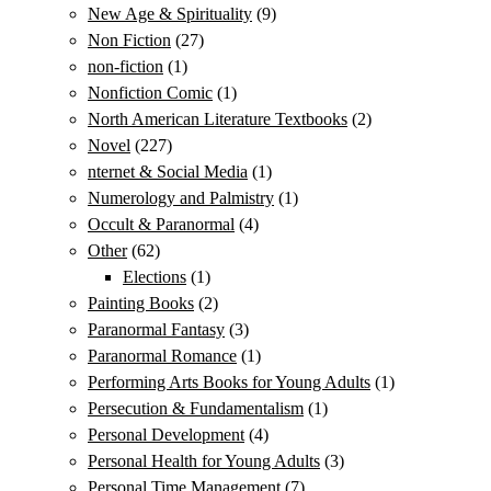
New Age & Spirituality
(9)
Non Fiction
(27)
non-fiction
(1)
Nonfiction Comic
(1)
North American Literature Textbooks
(2)
Novel
(227)
nternet & Social Media
(1)
Numerology and Palmistry
(1)
Occult & Paranormal
(4)
Other
(62)
Elections
(1)
Painting Books
(2)
Paranormal Fantasy
(3)
Paranormal Romance
(1)
Performing Arts Books for Young Adults
(1)
Persecution & Fundamentalism
(1)
Personal Development
(4)
Personal Health for Young Adults
(3)
Personal Time Management
(7)