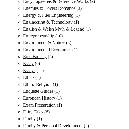
Encyclopaedias & Reference Works
(2)
Enemies to Lovers Romance
(3)
Energy & Fuel Engineering
(1)
Engineering & Technology
(1)
English & Welsh Myth & Legend
(1)
Entrepreneurship
(10)
Environment & Nature
(3)
Environmental Economics
(1)
Epic Fantasy
(5)
Essay
(6)
Essays
(11)
Ethics
(1)
Ethnic Religion
(1)
Etiquette Guides
(1)
European History
(1)
Exam Preparation
(1)
Fairy Tales
(6)
Family
(1)
Family & Personal Development
(2)