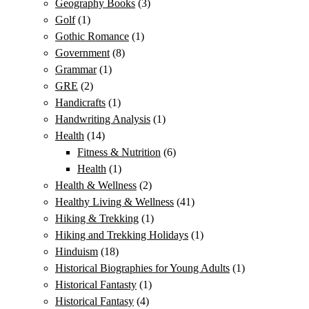
Geography Books
(3)
Golf
(1)
Gothic Romance
(1)
Government
(8)
Grammar
(1)
GRE
(2)
Handicrafts
(1)
Handwriting Analysis
(1)
Health
(14)
Fitness & Nutrition
(6)
Health
(1)
Health & Wellness
(2)
Healthy Living & Wellness
(41)
Hiking & Trekking
(1)
Hiking and Trekking Holidays
(1)
Hinduism
(18)
Historical Biographies for Young Adults
(1)
Historical Fantasty
(1)
Historical Fantasy
(4)