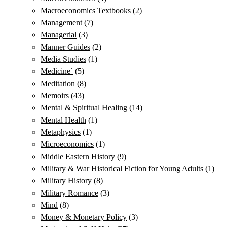
Macroeconomics Textbooks
(2)
Management
(7)
Managerial
(3)
Manner Guides
(2)
Media Studies
(1)
Medicine`
(5)
Meditation
(8)
Memoirs
(43)
Mental & Spiritual Healing
(14)
Mental Health
(1)
Metaphysics
(1)
Microeconomics
(1)
Middle Eastern History
(9)
Military & War Historical Fiction for Young Adults
(1)
Military History
(8)
Military Romance
(3)
Mind
(8)
Money & Monetary Policy
(3)