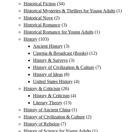
Historical Fiction
(34)
Historical Mysteries & Thrillers for Young Adults
(1)
Historical Nove
(2)
Historical Romance
(3)
Historical Romance for Young Adults
(1)
History
(103)
Ancient History
(3)
Cinema & Broadcast (Books)
(12)
History & Surveys
(3)
History of Civilization & Culture
(7)
History of Ideas
(8)
United States History
(4)
History & Criticism
(26)
History & Criticism
(4)
Literary Theory
(13)
History of Ancient China
(1)
History of Civilization & Culture
(2)
History of Religion
(7)
History of Science for Young Adults
(1)