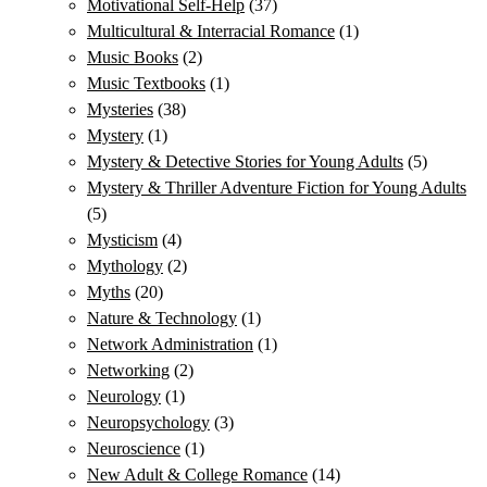
Motivational Self-Help
(37)
Multicultural & Interracial Romance
(1)
Music Books
(2)
Music Textbooks
(1)
Mysteries
(38)
Mystery
(1)
Mystery & Detective Stories for Young Adults
(5)
Mystery & Thriller Adventure Fiction for Young Adults
(5)
Mysticism
(4)
Mythology
(2)
Myths
(20)
Nature & Technology
(1)
Network Administration
(1)
Networking
(2)
Neurology
(1)
Neuropsychology
(3)
Neuroscience
(1)
New Adult & College Romance
(14)