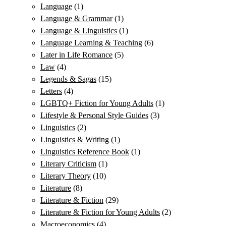
Language
(1)
Language & Grammar
(1)
Language & Linguistics
(1)
Language Learning & Teaching
(6)
Later in Life Romance
(5)
Law
(4)
Legends & Sagas
(15)
Letters
(4)
LGBTQ+ Fiction for Young Adults
(1)
Lifestyle & Personal Style Guides
(3)
Linguistics
(2)
Linguistics & Writing
(1)
Linguistics Reference Book
(1)
Literary Criticism
(1)
Literary Theory
(10)
Literature
(8)
Literature & Fiction
(29)
Literature & Fiction for Young Adults
(2)
Macroeconomics
(4)