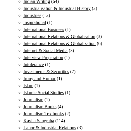
Indian Writing
(64)
Industrialisation & Industrial History
(2)
Industries
(12)
inspirational
(1)
International Business
(1)
International Relations & Globalisation
(3)
International Relations & Globalization
(6)
Internet & Social Media
(3)
Interview Preparation
(1)
Intolerance
(1)
Investments & Securities
(7)
Irony and Humor
(1)
Islam
(1)
Islamic Social Studies
(1)
Journalism
(1)
Journalism Books
(4)
Journalism Textbooks
(2)
Kavita Sangraha
(114)
Labor & Industrial Relations
(3)