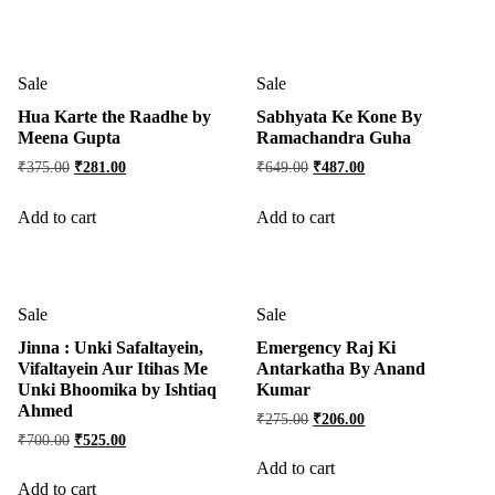
Sale
Sale
Hua Karte the Raadhe by
Sabhyata Ke Kone By
Meena Gupta
Ramachandra Guha
₹
375.00
₹
281.00
₹
649.00
₹
487.00
Add to cart
Add to cart
Sale
Sale
Jinna : Unki Safaltayein,
Emergency Raj Ki
Vifaltayein Aur Itihas Me
Antarkatha By Anand
Unki Bhoomika by Ishtiaq
Kumar
Ahmed
₹
275.00
₹
206.00
₹
700.00
₹
525.00
Add to cart
Add to cart