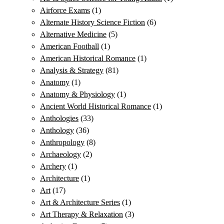
Airforce Exams
(1)
Alternate History Science Fiction
(6)
Alternative Medicine
(5)
American Football
(1)
American Historical Romance
(1)
Analysis & Strategy
(81)
Anatomy
(1)
Anatomy & Physiology
(1)
Ancient World Historical Romance
(1)
Anthologies
(33)
Anthology
(36)
Anthropology
(8)
Archaeology
(2)
Archery
(1)
Architecture
(1)
Art
(17)
Art & Architecture Series
(1)
Art Therapy & Relaxation
(3)