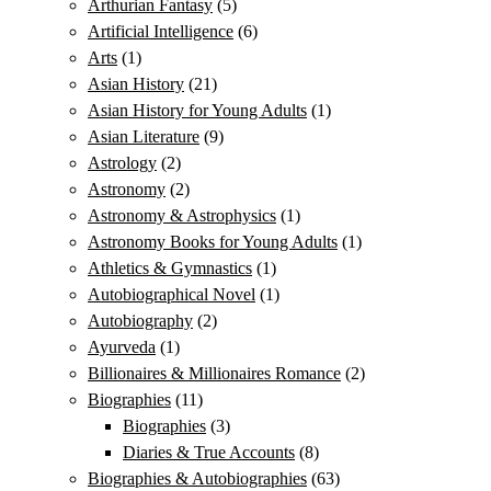
Arthurian Fantasy
(5)
Artificial Intelligence
(6)
Arts
(1)
Asian History
(21)
Asian History for Young Adults
(1)
Asian Literature
(9)
Astrology
(2)
Astronomy
(2)
Astronomy & Astrophysics
(1)
Astronomy Books for Young Adults
(1)
Athletics & Gymnastics
(1)
Autobiographical Novel
(1)
Autobiography
(2)
Ayurveda
(1)
Billionaires & Millionaires Romance
(2)
Biographies
(11)
Biographies
(3)
Diaries & True Accounts
(8)
Biographies & Autobiographies
(63)