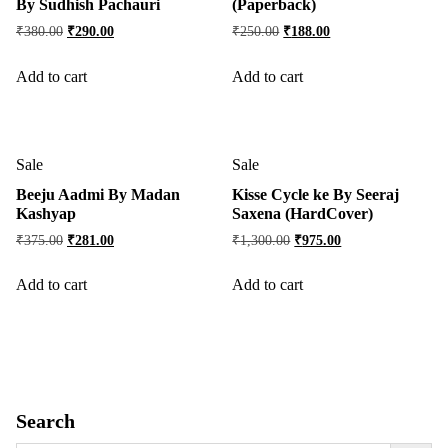
By Sudhish Pachauri
(Paperback)
₹
380.00
₹
290.00
₹
250.00
₹
188.00
Add to cart
Add to cart
Sale
Sale
Beeju Aadmi By Madan
Kisse Cycle ke By Seeraj
Kashyap
Saxena (HardCover)
₹
375.00
₹
281.00
₹
1,300.00
₹
975.00
Add to cart
Add to cart
Search