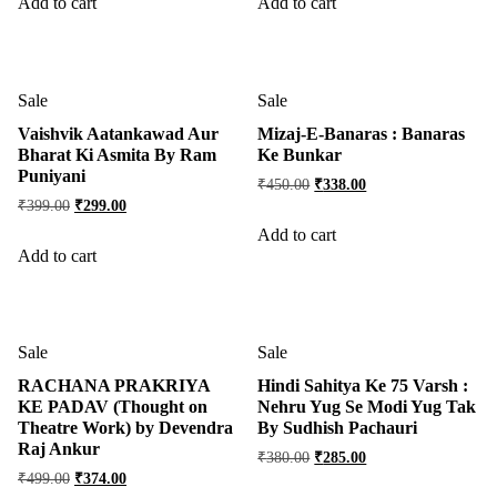
Add to cart
Add to cart
Sale
Sale
Vaishvik Aatankawad Aur
Mizaj-E-Banaras : Banaras
Bharat Ki Asmita By Ram
Ke Bunkar
Puniyani
₹
450.00
₹
338.00
₹
399.00
₹
299.00
Add to cart
Add to cart
Sale
Sale
RACHANA PRAKRIYA
Hindi Sahitya Ke 75 Varsh :
KE PADAV (Thought on
Nehru Yug Se Modi Yug Tak
Theatre Work) by Devendra
By Sudhish Pachauri
Raj Ankur
₹
380.00
₹
285.00
₹
499.00
₹
374.00