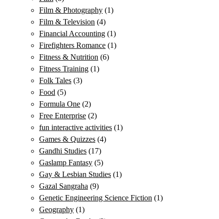
Film & Photography
(1)
Film & Television
(4)
Financial Accounting
(1)
Firefighters Romance
(1)
Fitness & Nutrition
(6)
Fitness Training
(1)
Folk Tales
(3)
Food
(5)
Formula One
(2)
Free Enterprise
(2)
fun interactive activities
(1)
Games & Quizzes
(4)
Gandhi Studies
(17)
Gaslamp Fantasy
(5)
Gay & Lesbian Studies
(1)
Gazal Sangraha
(9)
Genetic Engineering Science Fiction
(1)
Geography
(1)