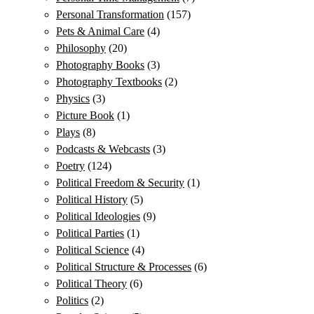
Personal Transformation
(157)
Pets & Animal Care
(4)
Philosophy
(20)
Photography Books
(3)
Photography Textbooks
(2)
Physics
(3)
Picture Book
(1)
Plays
(8)
Podcasts & Webcasts
(3)
Poetry
(124)
Political Freedom & Security
(1)
Political History
(5)
Political Ideologies
(9)
Political Parties
(1)
Political Science
(4)
Political Structure & Processes
(6)
Political Theory
(6)
Politics
(2)