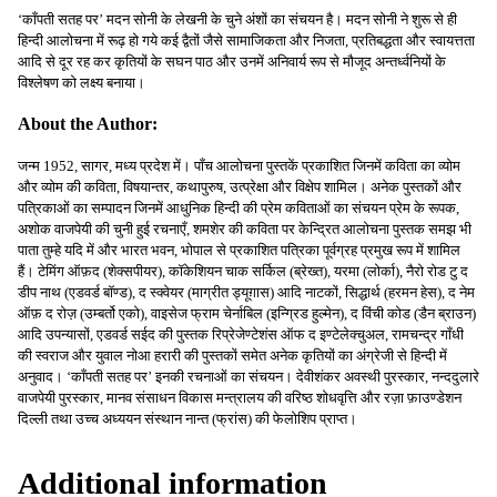
‘काँपती सतह पर’ मदन सोनी के लेखनी के चुने अंशों का संचयन है। मदन सोनी ने शुरू से ही
हिन्दी आलोचना में रूढ़ हो गये कई द्वैतों जैसे सामाजिकता और निजता, प्रतिबद्धता और स्वायत्तता
आदि से दूर रह कर कृतियों के सघन पाठ और उनमें अनिवार्य रूप से मौजूद अन्तर्ध्वनियों के
विश्लेषण को लक्ष्य बनाया।
About the Author:
जन्म 1952, सागर, मध्य प्रदेश में। पाँच आलोचना पुस्तकें प्रकाशित जिनमें कविता का व्योम
और व्योम की कविता, विषयान्तर, कथापुरुष, उत्प्रेक्षा और विक्षेप शामिल। अनेक पुस्तकों और
पत्रिकाओं का सम्पादन जिनमें आधुनिक हिन्दी की प्रेम कविताओं का संचयन प्रेम के रूपक,
अशोक वाजपेयी की चुनी हुई रचनाएँ, शमशेर की कविता पर केन्द्रित आलोचना पुस्तक समझ भी
पाता तुम्हे यदि में और भारत भवन, भोपाल से प्रकाशित पत्रिका पूर्वग्रह प्रमुख रूप में शामिल
हैं। टेमिंग ऑफ़द (शेक्सपीयर), कॉकेशियन चाक सर्किल (ब्रेख्त), यरमा (लोर्का), नैरो रोड टु द
डीप नाथ (एडवर्ड बॉण्ड), द स्क्वेयर (माग्रीत ड्यूग़ास) आदि नाटकों, सिद्धार्थ (हरमन हेस), द नेम
ऑफ़ द रोज़ (उम्बर्तो एको), वाइसेज फ्राम चेर्नाबिल (इन्ग्रिड हुल्मेन), द विंची कोड (डैन ब्राउन)
आदि उपन्यासों, एडवर्ड सईद की पुस्तक रिप्रेजेण्टेशंस ऑफ द इण्टेलेक्चुअल, रामचन्द्र गाँधी
की स्वराज और युवाल नोआ हरारी की पुस्तकों समेत अनेक कृतियों का अंग्रेजी से हिन्दी में
अनुवाद। ‘काँपती सतह पर’ इनकी रचनाओं का संचयन। देवीशंकर अवस्थी पुरस्कार, नन्ददुलारे
वाजपेयी पुरस्कार, मानव संसाधन विकास मन्त्रालय की वरिष्ठ शोधवृत्ति और रज़ा फ़ाउण्डेशन
दिल्ली तथा उच्च अध्ययन संस्थान नान्त (फ्रांस) की फेलोशिप प्राप्त।
Additional information