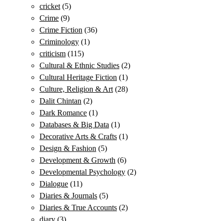
cricket
(5)
Crime
(9)
Crime Fiction
(36)
Criminology
(1)
criticism
(115)
Cultural & Ethnic Studies
(2)
Cultural Heritage Fiction
(1)
Culture, Religion & Art
(28)
Dalit Chintan
(2)
Dark Romance
(1)
Databases & Big Data
(1)
Decorative Arts & Crafts
(1)
Design & Fashion
(5)
Development & Growth
(6)
Developmental Psychology
(2)
Dialogue
(11)
Diaries & Journals
(5)
Diaries & True Accounts
(2)
diary
(3)