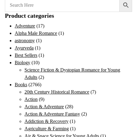
Product categories
Adventure
(17)
Alpha Male Romance
(1)
astronomy
(1)
Ayurveda
(1)
Best Sellers
(1)
Biology
(10)
Science Fiction & Dystopian Romance for Young
Adults
(2)
Books
(2766)
20th Century Historical Romance
(7)
Action
(9)
Action & Adventure
(28)
Action & Adventure Fantasy
(2)
Addiction & Recovery
(1)
Agriculture & Farming
(1)
Air & Space Science for Young Adults
(1)