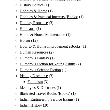
History Politics
(1)
Hobbies & Home
(1)
Hobbies & Practical Interests (Books)
(1)
Holiday Romance
(3)
Holocaust
(1)
Home & House Maintenance
(1)
Horror
(12)
How-to & Home Improvement eBooks
(1)
Human Resources
(2)
Humorous Fantasy
(1)
Humorous Fiction for Young Adults
(2)
Humorous Science Fiction
(1)
Identity Discourse
(3)
Feminism
(3)
Ideologies & Doctrines
(1)
Illustrated Travel Books (Books)
(1)
Indian Engineering Service Exams
(1)
Indian History
(30)